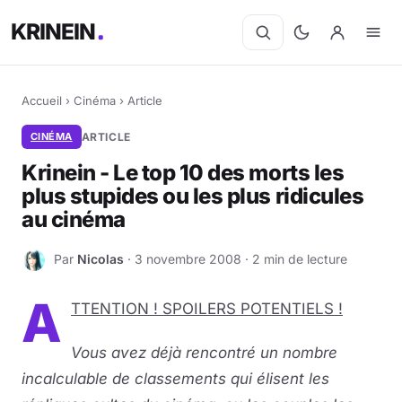
KRINEIN
Accueil
›
Cinéma
›
Article
CINÉMA
ARTICLE
Krinein - Le top 10 des morts les
plus stu­pides ou les plus ri­di­cules
au ci­né­ma
Par
Nicolas
· 3 novembre 2008 · 2 min de lecture
N
A
TTENTION ! SPOILERS POTENTIELS !
Vous avez déjà rencontré un nombre
incalculable de classements qui élisent les