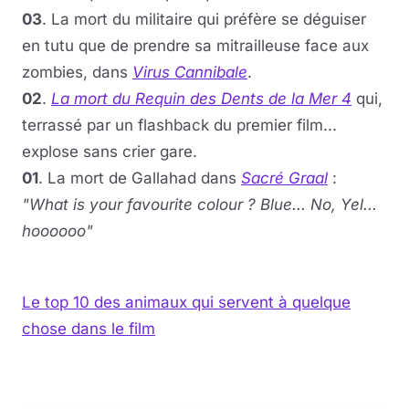
03
. La mort du militaire qui préfère se déguiser
en tutu que de prendre sa mitrailleuse face aux
zombies, dans
Virus Cannibale
.
02
.
La mort du Requin des Dents de la Mer 4
qui,
terrassé par un flashback du premier film...
explose sans crier gare.
01
. La mort de Gallahad dans
Sacré Graal
:
"What is your favourite colour ? Blue... No, Yel...
hoooooo"
Le top 10 des animaux qui servent à quelque
chose dans le film