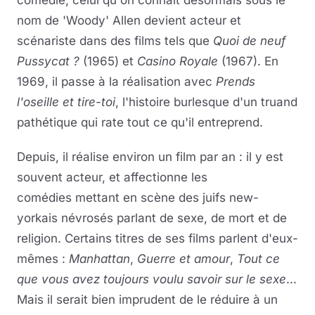
comédie, celui qu'on connaît désormais sous le
nom de 'Woody' Allen devient acteur et
scénariste dans des films tels que
Quoi de neuf
Pussycat ?
(1965) et
Casino Royale
(1967). En
1969, il passe à la réalisation avec
Prends
l'oseille et tire-toi
, l'histoire burlesque d'un truand
pathétique qui rate tout ce qu'il entreprend.
Depuis, il réalise environ un film par an : il y est
souvent acteur, et affectionne les
comédies mettant en scène des juifs new-
yorkais névrosés parlant de sexe, de mort et de
religion. Certains titres de ses films parlent d'eux-
mêmes :
Manhattan
,
Guerre et amour
,
Tout ce
que vous avez toujours voulu savoir sur le sexe
...
Mais il serait bien imprudent de le réduire à un