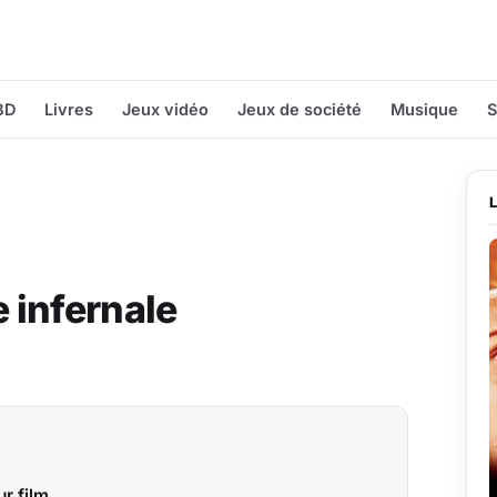
BD
Livres
Jeux vidéo
Jeux de société
Musique
S
 infernale
r film.