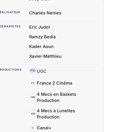
ÉALISATEUR
Charles Nemes
CÉNARISTES
Eric Judor
Ramzy Bedia
Kader Aoun
Xavier Matthieu
RODUCTIONS
UGC
U
France 2 Cinéma
F2
4 Mecs en Baskets
4M
Production
4 Mecs à Lunettes
4M
Production
Canal+
C