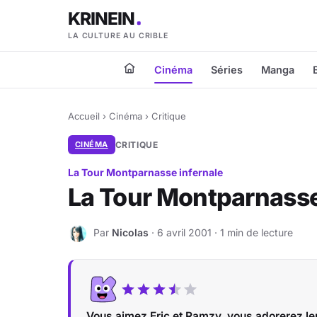
KRINEIN
LA CULTURE AU CRIBLE
Cinéma
Séries
Manga
Accueil
›
Cinéma
›
Critique
CINÉMA
CRITIQUE
La Tour Montparnasse infernale
La Tour Montparnasse
Par
Nicolas
· 6 avril 2001 · 1 min de lecture
N
Vous aimez Eric et Ramzy, vous adorerez leu