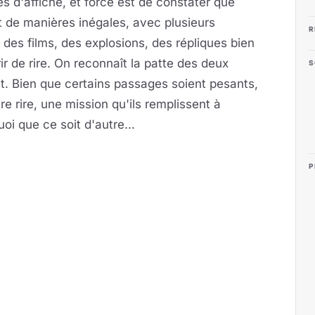
es d'affiche, et force est de constater que
t de manières inégales, avec plusieurs
R
des films, des explosions, des répliques bien
r de rire. On reconnaît la patte des deux
S
t. Bien que certains passages soient pesants,
re rire, une mission qu'ils remplissent à
oi que ce soit d'autre...
P