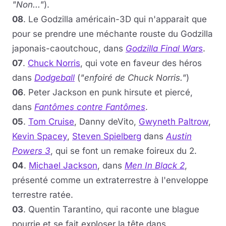
"Non..."
).
08
. Le Godzilla américain-3D qui n'apparait que
pour se prendre une méchante rouste du Godzilla
japonais-caoutchouc, dans
Godzilla Final Wars
.
07
.
Chuck Norris
, qui vote en faveur des héros
dans
Dodgeball
(
"enfoiré de Chuck Norris."
)
06
. Peter Jackson en punk hirsute et piercé,
dans
Fantômes contre Fantômes
.
05
.
Tom Cruise
, Danny deVito,
Gwyneth Paltrow
,
Kevin Spacey
,
Steven Spielberg
dans
Austin
Powers 3
, qui se font un remake foireux du 2.
04
.
Michael Jackson
, dans
Men In Black 2
,
présenté comme un extraterrestre à l'enveloppe
terrestre ratée.
03
. Quentin Tarantino, qui raconte une blague
pourrie et se fait exploser la tête dans