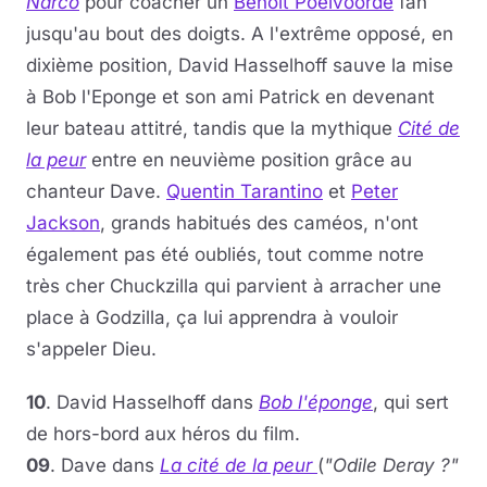
Narco
pour coacher un
Benoît Poelvoorde
fan
jusqu'au bout des doigts. A l'extrême opposé, en
dixième position, David Hasselhoff sauve la mise
à Bob l'Eponge et son ami Patrick en devenant
leur bateau attitré, tandis que la mythique
Cité de
la peur
entre en neuvième position grâce au
chanteur Dave.
Quentin Tarantino
et
Peter
Jackson
, grands habitués des caméos, n'ont
également pas été oubliés, tout comme notre
très cher Chuckzilla qui parvient à arracher une
place à Godzilla, ça lui apprendra à vouloir
s'appeler Dieu.
10
. David Hasselhoff dans
Bob l'éponge
, qui sert
de hors-bord aux héros du film.
09
. Dave dans
La cité de la peur
(
"Odile Deray ?"