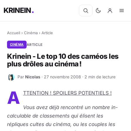
KRINEIN
Accueil
›
Cinéma
›
Article
CINÉMA
ARTICLE
Krinein - Le top 10 des caméos les
plus drôles au cinéma !
Par
Nicolas
· 27 novembre 2008 · 2 min de lecture
N
A
T­TEN­TION ! SPOI­LERS PO­TEN­TIELS !
Vous avez déjà rencontré un nombre in­
cal­cu­lable de classements qui élisent les
répliques cultes du cinéma, ou les couples les