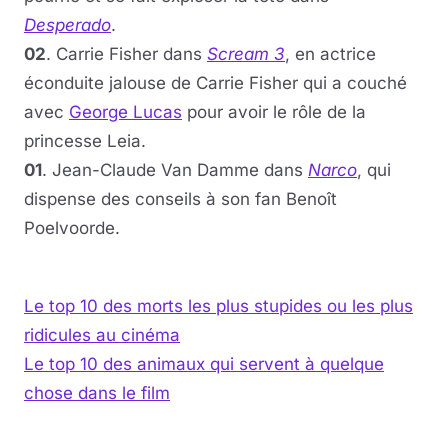
Desperado
.
02
. Carrie Fisher dans
Scream 3
, en actrice
éconduite jalouse de Carrie Fisher qui a couché
avec
George Lucas
pour avoir le rôle de la
princesse Leia.
01
. Jean-Claude Van Damme dans
Narco
, qui
dispense des conseils à son fan Benoît
Poelvoorde.
Le top 10 des morts les plus stu­pides ou les plus
ri­di­cules au ci­né­ma
Le top 10 des animaux qui servent à quelque
chose dans le film