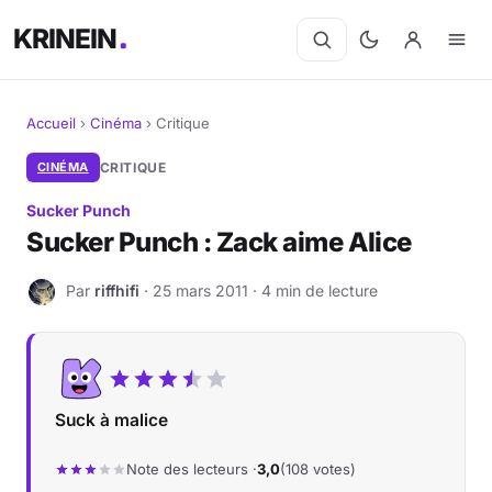
KRINEIN
Accueil
›
Cinéma
›
Critique
Cinéma
CINÉMA
CRITIQUE
Sucker Punch
Séries
Sucker Punch : Zack aime Alice
Manga
Par
riffhifi
· 25 mars 2011 · 4 min de lecture
R
BD
Livres
Suck à malice
Jeux vidéo
Note des lecteurs ·
3,0
(108 votes)
Jeux de société