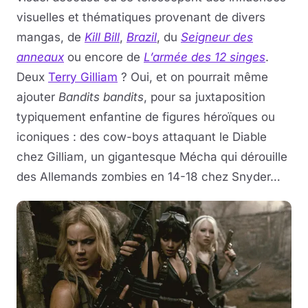
visuelles et thématiques provenant de divers
mangas, de
Kill Bill
,
Brazil
, du
Seigneur des
anneaux
ou encore de
L’armée des 12 singes
.
Deux
Terry Gilliam
? Oui, et on pourrait même
ajouter
Bandits bandits
, pour sa juxtaposition
typiquement enfantine de figures héroïques ou
iconiques : des cow-boys attaquant le Diable
chez Gilliam, un gigantesque Mécha qui dérouille
des Allemands zombies en 14-18 chez Snyder…