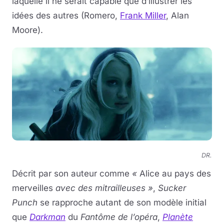
laquelle il ne serait capable que d’illustrer les
idées des autres (Romero,
Frank Miller
, Alan
Moore).
DR.
Décrit par son auteur comme
«
Alice au pays des
merveilles
avec des mitrailleuses »
,
Sucker
Punch
se rapproche autant de son modèle initial
que
Darkman
du
Fantôme de l’opéra
,
Planète