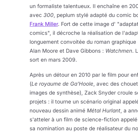
un formaliste talentueux. Il enchaîne en 20
avec
300
, peplum stylé adapté du comic b
Frank Miller
. Fort de cette image d' "adapta
comics", il décroche la réalisation de l'adap
longuement convoitée du roman graphique
Alan Moore et Dave Gibbons :
Watchmen
. 
sort en mars 2009.
Après un détour en 2010 par le film pour en
(
Le royaume de Ga'Hoole
, avec des chouet
images de synthèse), Zack Snyder croule s
projets : il tourne un scénario original appe
nouveau dessin animé
Métal Hurlant
, a an
s'atteler à un film de science-fiction appel
sa nomination au poste de réalisateur du 