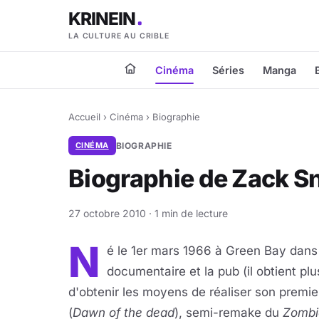
KRINEIN
LA CULTURE AU CRIBLE
Cinéma
Séries
Manga
Accueil
›
Cinéma
›
Biographie
CINÉMA
BIOGRAPHIE
Biographie de Zack S
27 octobre 2010 · 1 min de lecture
N
é le 1er mars 1966 à Green Bay dans
documentaire et la pub (il obtient p
d'obtenir les moyens de réaliser son premi
(
Dawn of the dead
), semi-remake du
Zombi