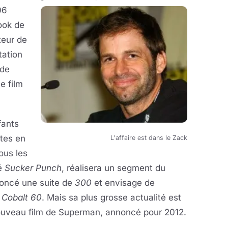
06
ook de
teur de
tation
 de
Le film
fants
tes en
L'affaire est dans le Zack
ous les
lé
Sucker Punch
, réalisera un segment du
noncé une suite de
300
et envisage de
é
Cobalt 60
. Mais sa plus grosse actualité est
nouveau film de Superman, annoncé pour 2012.