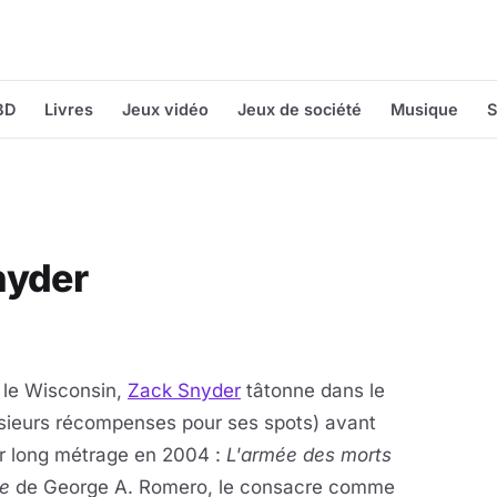
BD
Livres
Jeux vidéo
Jeux de société
Musique
S
nyder
 le Wisconsin,
Zack Snyder
tâtonne dans le
lusieurs récompenses pour ses spots) avant
er long métrage en 2004 :
L'armée des morts
e
de George
A. Romero, le consacre comme