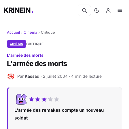
KRINEIN
Accueil
›
Cinéma
›
Critique
Cinéma
CINÉMA
CRITIQUE
L'armée des morts
Séries
L'armée des morts
Manga
Par
Kassad
· 2 juillet 2004 · 4 min de lecture
K
BD
Livres
L'armée des remakes compte un nouveau
Jeux vidéo
soldat
Jeux de société