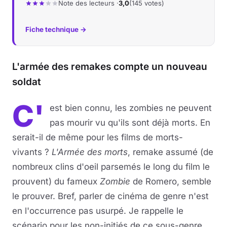
Note des lecteurs ·
3,0
(145 votes)
Musique
Fiche technique →
Sortir
L'armée des remakes compte un nouveau
Sciences & Tech
soldat
Forum
C'
est bien connu, les zombies ne peuvent
pas mourir vu qu'ils sont déjà morts. En
serait-il de même pour les films de morts-
vivants ?
L'Armée des morts
, remake assumé (de
nombreux clins d'oeil parsemés le long du film le
prouvent) du fameux
Zombie
de Romero, semble
le prouver. Bref, parler de cinéma de genre n'est
en l'occurrence pas usurpé. Je rappelle le
scénario pour les non-initiés de ce sous-genre