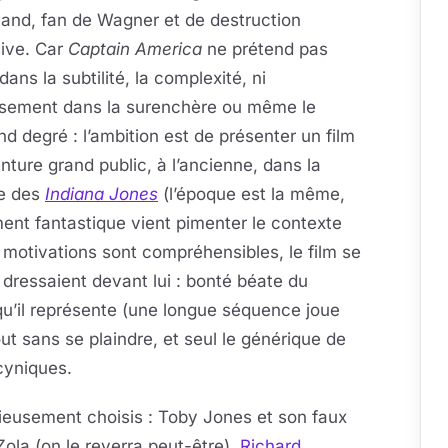
and, fan de Wagner et de destruction
ive. Car
Captain America
ne prétend pas
 dans la subtilité, la complexité, ni
rsement dans la surenchère ou même le
d degré : l’ambition est de présenter un film
nture grand public, à l’ancienne, dans la
ée des
Indiana Jones
(l’époque est la même,
ment fantastique vient pimenter le contexte
 motivations sont compréhensibles, le film se
 dressaient devant lui : bonté béate du
qu’il représente (une longue séquence joue
t sans se plaindre, et seul le générique de
cyniques.
cieusement choisis : Toby Jones et son faux
ola (on le reverra peut-être),
Richard