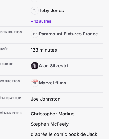
Toby Jones
TJ
+ 12 autres
ISTRIBUTION
Paramount Pictures France
PP
URÉE
123 minutes
USIQUE
Alan Silvestri
AS
RODUCTION
Marvel films
MF
ÉALISATEUR
Joe Johnston
CÉNARISTES
Christopher Markus
Stephen McFeely
d'après le comic book de Jack