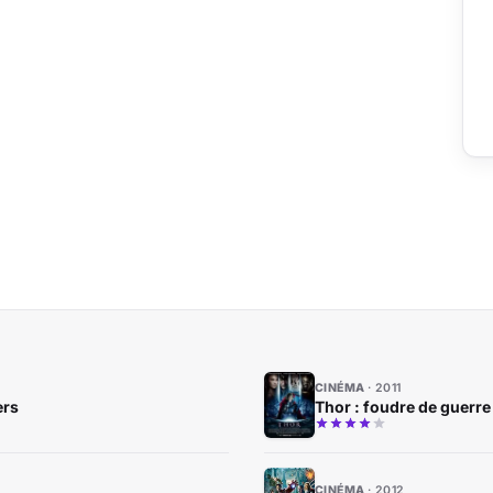
CINÉMA
2011
ers
Thor : foudre de guerre
CINÉMA
2012