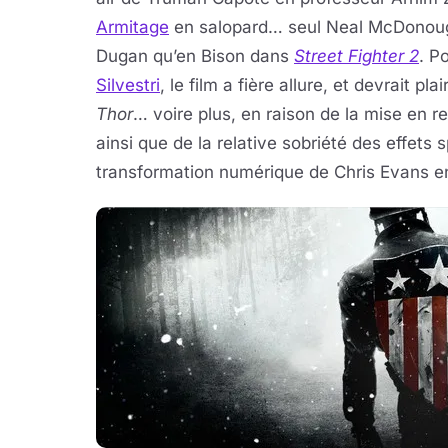
Armitage
en salopard… seul Neal McDonoug
Dugan qu’en Bison dans
Street Fighter 2
. P
Silvestri
, le film a fière allure, et devrait pl
Thor
… voire plus, en raison de la mise en r
ainsi que de la relative sobriété des effets 
transformation numérique de Chris Evans e