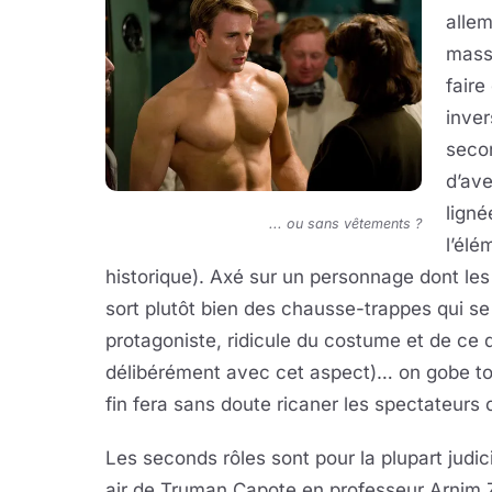
allem
mass
faire
inve
secon
d’ave
lign
... ou sans vêtements ?
l’élé
historique). Axé sur un personnage dont les
sort plutôt bien des chausse-trappes qui se
protagoniste, ridicule du costume et de ce 
délibérément avec cet aspect)… on gobe tou
fin fera sans doute ricaner les spectateurs 
Les seconds rôles sont pour la plupart judi
air de Truman Capote en professeur Arnim Z