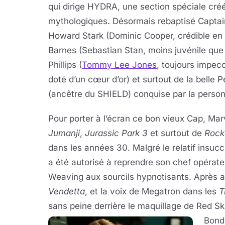
qui dirige HYDRA, une section spéciale créé
mythologiques. Désormais rebaptisé Captain
Howard Stark (Dominic Cooper, crédible en
Barnes (Sebastian Stan, moins juvénile que
Phillips (
Tommy Lee Jones
, toujours impec
doté d’un cœur d’or) et surtout de la belle 
(ancêtre du SHIELD) conquise par la person
Pour porter à l’écran ce bon vieux Cap, Mar
Jumanji
,
Jurassic Park 3
et surtout de
Rock
dans les années 30. Malgré le relatif insuc
a été autorisé à reprendre son chef opérate
Weaving aux sourcils hypnotisants. Après
Vendetta
, et la voix de Megatron dans les
T
sans peine derrière le maquillage de Red S
Bond