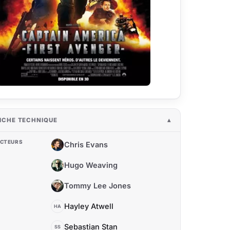
ICHE TECHNIQUE
CTEURS
Chris Evans
CE
Hugo Weaving
HW
Tommy Lee Jones
TL
Hayley Atwell
HA
Sebastian Stan
SS