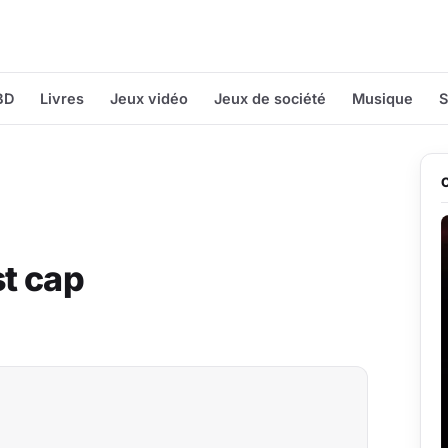
BD
Livres
Jeux vidéo
Jeux de société
Musique
S
st cap