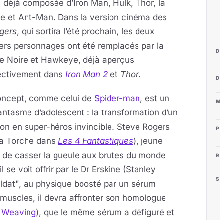
s, déjà composée d’Iron Man, Hulk, Thor, la
e et
Ant-Man. Dans la version cinéma des
gers
, qui sortira l’été prochain, les deux
ers personnages ont été remplacés par la
D
e Noire et Hawkeye, déjà aperçus
ectivement dans
Iron Man 2
et
Thor
.
D
oncept, comme celui de
Spider-man
, est un
M
antasme d’adolescent : la transformation d’un
on en super-héros invincible. Steve Rogers
P
la Torche dans
Les 4 Fantastiques
), jeune
e de casser la gueule aux brutes du monde
R
il se voit offrir par le Dr Erskine (Stanley
S
oldat", au physique boosté par un sérum
uscles, il devra affronter son homologue
 Weaving
), que le même sérum a défiguré et