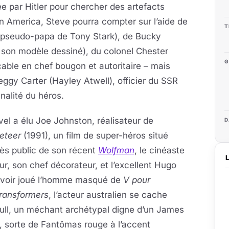
e par Hitler pour chercher des artefacts
 America, Steve pourra compter sur l’aide de
T
 pseudo-papa de Tony Stark), de Bucky
 son modèle dessiné), du colonel Chester
G
cable en chef bougon et autoritaire – mais
Peggy Carter (Hayley Atwell), officier du SSR
nalité du héros.
vel a élu Joe Johnston, réalisateur de
D
eteer
(1991), un film de super-héros situé
cès public de son récent
Wolfman
, le cinéaste
ur, son chef décorateur, et l’excellent Hugo
 avoir joué l’homme masqué de
V pour
ransformers
, l’acteur australien se cache
kull, un méchant archétypal digne d’un James
, sorte de Fantômas
rouge à l’accent