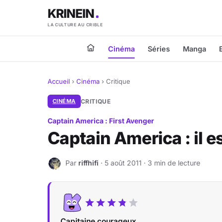
KRINEIN
LA CULTURE AU CRIBLE
Cinéma
Séries
Manga
Accueil
›
Cinéma
›
Critique
CINÉMA
CRITIQUE
Captain America : First Avenger
Captain America : il e
Par
riffhifi
· 5 août 2011 · 3 min de lecture
R
Capitaine courageux