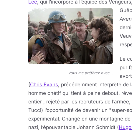
Lee
, qui l’incorpore à l’équipe des Vengeur
Guêp
Aven
derni
Veuv
resp
Le c
pur f
Vous me préférez avec...
avort
(
Chris Evans
, précédemment interprète de 
homme chétif qui tient à peine debout, rêv
entier ; rejeté par les recruteurs de l’armée, 
Tucci) l’opportunité de devenir un "super-s
expérimental. Changé en une montagne de m
nazi, l’épouvantable Johann Schmidt (
Hugo