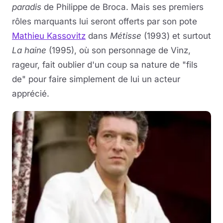
paradis
de Philippe de Broca. Mais ses premiers
Musique
rôles marquants lui seront offerts par son pote
Mathieu Kassovitz
dans
Métisse
(1993) et surtout
Sortir
La haine
(1995), où son personnage de Vinz,
rageur, fait oublier d'un coup sa nature de "fils
Sciences & Tech
de" pour faire simplement de lui un acteur
apprécié.
Forum