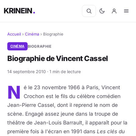
KRINEIN
Accueil
›
Cinéma
›
Biographie
Cinéma
CINÉMA
BIOGRAPHIE
Biographie de Vincent Cassel
Séries
14 septembre 2010 · 1 min de lecture
Manga
N
é le 23 novembre 1966 à Paris, Vincent
BD
Crochon est le fils du célèbre comédien
Livres
Jean-Pierre Cassel, dont il reprend le nom de
scène. Engagé assez jeune dans la troupe de
Jeux vidéo
théâtre de Jean-Louis Barrault, il apparaît pour la
première fois à l'écran en 1991 dans
Les clés du
Jeux de société