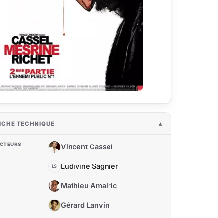
ICHE TECHNIQUE
CTEURS
Vincent Cassel
VC
Ludivine Sagnier
LS
Mathieu Amalric
MA
Gérard Lanvin
GL