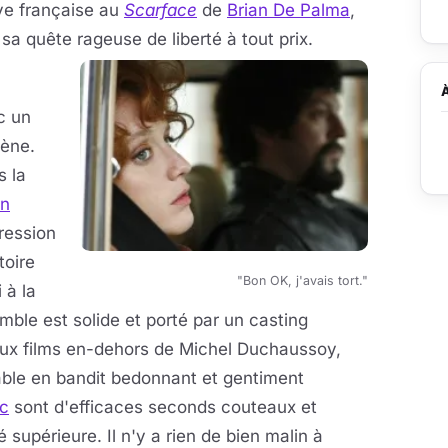
ive française au
Scarface
de
Brian De Palma
,
 sa quête
rageuse de liberté à tout prix.
c un
cène.
s la
in
ression
toire
"Bon OK, j'avais tort."
 à la
emble est solide et porté par un casting
eux films en-dehors de Michel Duchaussoy,
able en bandit bedonnant et gentiment
ic
sont d'efficaces seconds couteaux et
 supérieure. Il n'y a rien de bien malin à