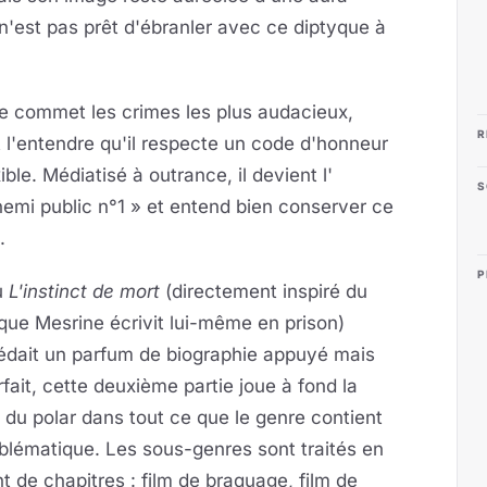
 n'est pas prêt d'ébranler avec ce diptyque à
e commet les crimes les plus audacieux,
R
 l'entendre qu'il respecte un code
d'honneur
xible. Médiatisé à outrance, il devient l'
S
emi public n°1 » et entend bien conserver ce
.
P
ù
L'instinct de mort
(directement inspiré du
 que Mesrine écrivit lui-même en prison)
édait un parfum de biographie appuyé mais
fait, cette deuxième partie joue à fond la
 du polar dans tout ce que le genre contient
blématique. Les sous-genres sont traités en
t de chapitres : film de braquage, film de