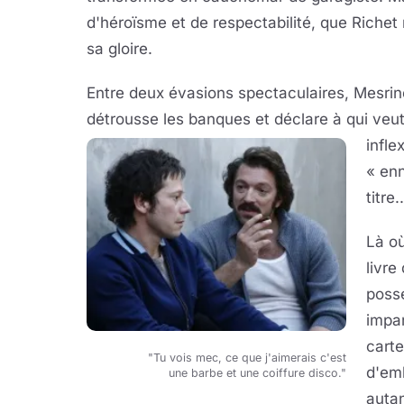
d'héroïsme et de respectabilité, que Richet
sa gloire.
Entre deux évasions spectaculaires, Mesrin
détrousse les banques et déclare à qui veut
infle
« enn
titre..
Là o
livre
poss
impar
carte
"Tu vois mec, ce que j'aimerais c'est
d'em
une barbe et une coiffure disco."
autan