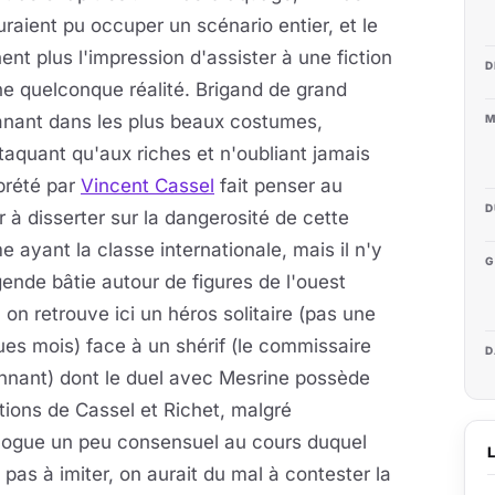
uraient pu occuper un scénario entier, et le
t plus l'impression d'assister à une fiction
D
e quelconque réalité. Brigand de grand
vanant dans les plus beaux costumes,
M
taquant qu'aux riches et n'oubliant jamais
rprété par
Vincent Cassel
fait penser au
D
 disserter sur la dangerosité de cette
 ayant la classe internationale, mais il n'y
G
égende bâtie autour de figures de l'ouest
on retrouve ici un héros solitaire (pas une
ues mois) face à un shérif (le commissaire
D
nnant) dont le duel avec Mesrine possède
tions de Cassel et Richet, malgré
ologue un peu consensuel au cours duquel
 pas à imiter, on aurait du mal à contester la