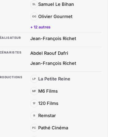
Samuel Le Bihan
SL
Olivier Gourmet
OG
+ 12 autres
ÉALISATEUR
Jean-François Richet
CÉNARISTES
Abdel Raouf Dafri
Jean-François Richet
RODUCTIONS
La Petite Reine
LP
M6 Films
MF
120 Films
1F
Remstar
R
Pathé Cinéma
PC