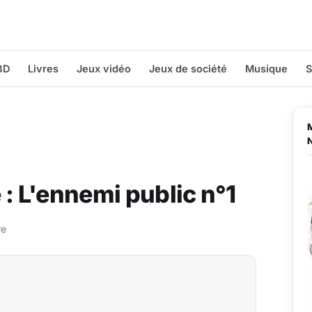
BD
Livres
Jeux vidéo
Jeux de société
Musique
S
 : L'ennemi public n°1
re