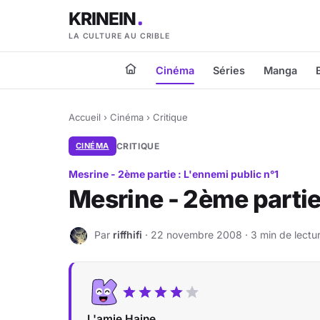
KRINEIN
LA CULTURE AU CRIBLE
Cinéma
Séries
Manga
Accueil
›
Cinéma
›
Critique
CINÉMA
CRITIQUE
Mesrine - 2ème partie : L'ennemi public n°1
Mesrine - 2ème partie
Par
riffhifi
· 22 novembre 2008 · 3 min de lectu
R
L'amie Haine