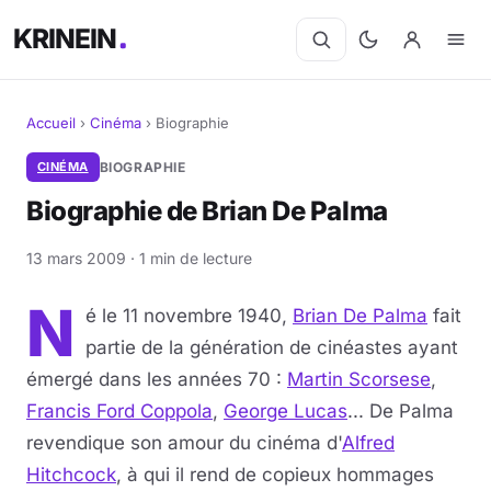
KRINEIN
Accueil
›
Cinéma
›
Biographie
Cinéma
CINÉMA
BIOGRAPHIE
Biographie de Brian De Palma
Séries
13 mars 2009 · 1 min de lecture
Manga
N
é le 11 novembre 1940,
Brian De Palma
fait
BD
partie de la génération de cinéastes ayant
Livres
émergé dans les années 70 :
Martin Scorsese
,
Francis Ford Coppola
,
George Lucas
... De Palma
Jeux vidéo
revendique son amour du cinéma d'
Alfred
Hitchcock
, à qui il rend de copieux hommages
Jeux de société