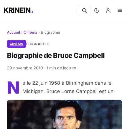
KRINEIN
Accueil
›
Cinéma
›
Biographie
Cinéma
CINÉMA
BIOGRAPHIE
Biographie de Bruce Campbell
Séries
29 novembre 2010 · 1 min de lecture
Manga
N
é le 22 juin 1958 à Birmingham dans le
BD
Michigan, Bruce Lorne Campbell est un
Livres
Jeux vidéo
Jeux de société