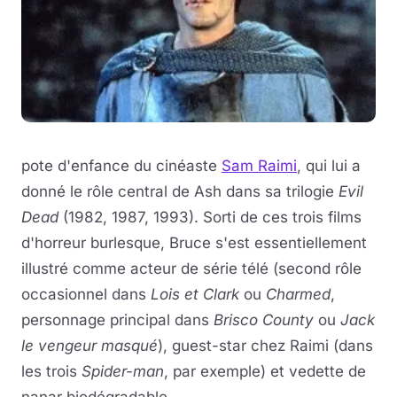
Musique
Sortir
Sciences & Tech
pote d'enfance du cinéaste
Sam Raimi
, qui lui a
Forum
donné le rôle central de Ash dans sa trilogie
Evil
Dead
(1982, 1987, 1993). Sorti de ces trois films
d'horreur burlesque, Bruce s'est essentiellement
illustré comme acteur de série télé (second rôle
occasionnel dans
Lois et Clark
ou
Charmed
,
personnage principal dans
Brisco County
ou
Jack
le vengeur masqué
), guest-star chez Raimi (dans
les trois
Spider-man
, par exemple) et vedette de