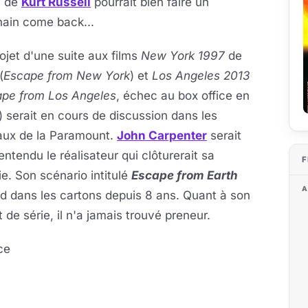
de
Kurt Russell
pourrait bien faire un
hain come back...
ojet d'une suite aux films
New York 1997
de
(
Escape from New York
) et
Los Angeles 2013
pe from Los Angeles
, échec au box office en
 serait en cours de discussion dans les
aux de la Paramount.
John Carpenter
serait
entendu le réalisateur qui clôturerait sa
F
gie. Son scénario intitulé
Escape from Earth
A
d dans les cartons depuis 8 ans. Quant à son
t de série, il n'a jamais trouvé preneur.
ce