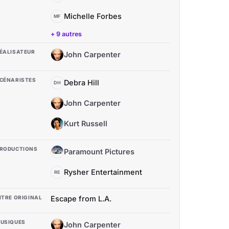
Michelle Forbes
MF
+ 9 autres
ÉALISATEUR
John Carpenter
JC
CÉNARISTES
Debra Hill
DH
John Carpenter
JC
Kurt Russell
KR
RODUCTIONS
Paramount Pictures
PP
Rysher Entertainment
RE
ITRE ORIGINAL
Escape from L.A.
USIQUES
John Carpenter
JC