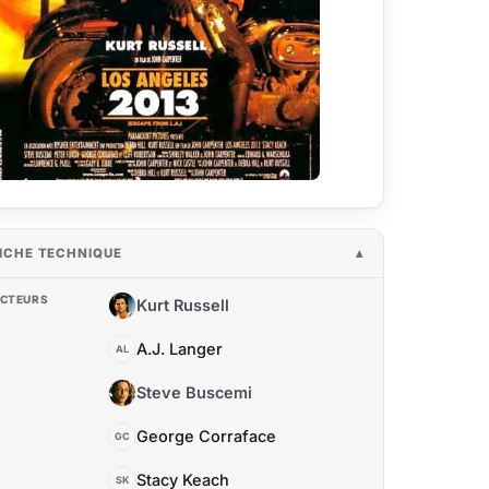
ICHE TECHNIQUE
CTEURS
Kurt Russell
KR
A.J. Langer
AL
Steve Buscemi
SB
George Corraface
GC
Stacy Keach
SK