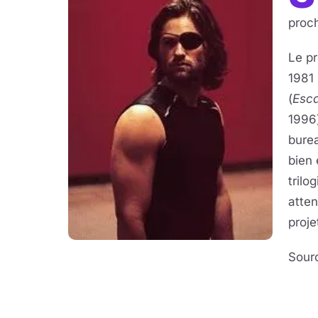
proc
Le pr
1981 
(
Esca
1996)
bure
bien 
trilo
atten
proje
Sour