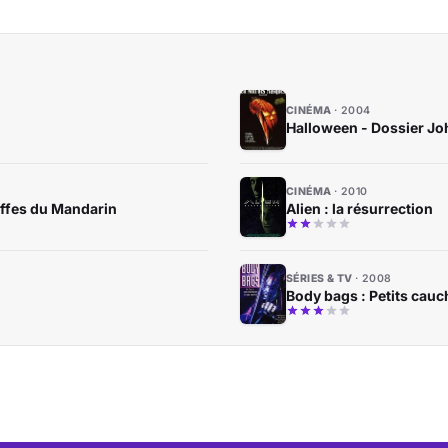
CINÉMA
2004
Halloween - Dossier Jo
CINÉMA
2010
iffes du Mandarin
Alien : la résurrection
SÉRIES & TV
2008
Body bags : Petits cauc