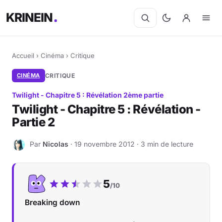
KRINEIN
Accueil
›
Cinéma
›
Critique
CINÉMA
CRITIQUE
Twilight - Chapitre 5 : Révélation 2ème partie
Twilight - Chapitre 5 : Révélation -
Partie 2
Par
Nicolas
· 19 novembre 2012 · 3 min de lecture
N
Notre note :
5
/10
Breaking down