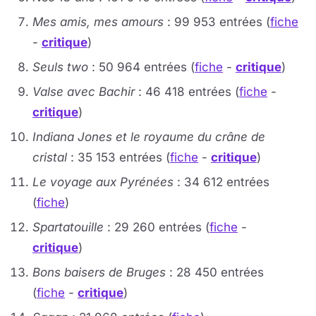
Mes amis, mes amours
: 99 953 entrées (
fiche
-
critique
)
Seuls two
: 50 964 entrées (
fiche
-
critique
)
Valse avec Bachir
: 46 418 entrées (
fiche
-
critique
)
Indiana Jones et le royaume du crâne de
cristal
: 35 153 entrées (
fiche
-
critique
)
Le voyage aux Pyrénées
: 34 612 entrées
(
fiche
)
Spartatouille
: 29 260 entrées (
fiche
-
critique
)
Bons baisers de Bruges
: 28 450 entrées
(
fiche
-
critique
)