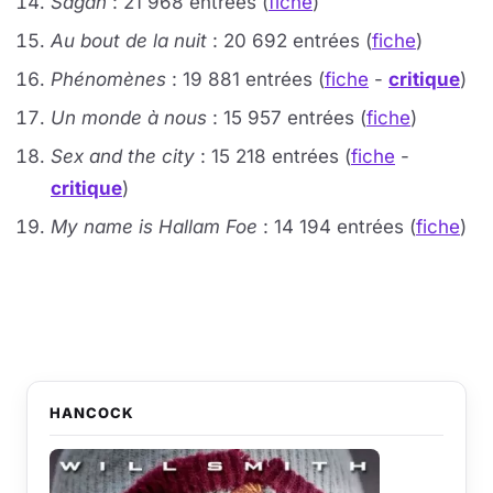
Sagan
: 21 968 entrées (
fiche
)
Au bout de la nuit
: 20 692 entrées (
fiche
)
Phénomènes
: 19 881 entrées (
fiche
-
critique
)
Un monde à nous
: 15 957 entrées (
fiche
)
Sex and the city
: 15 218 entrées (
fiche
-
critique
)
My name is Hallam Foe
: 14 194 entrées (
fiche
)
HANCOCK