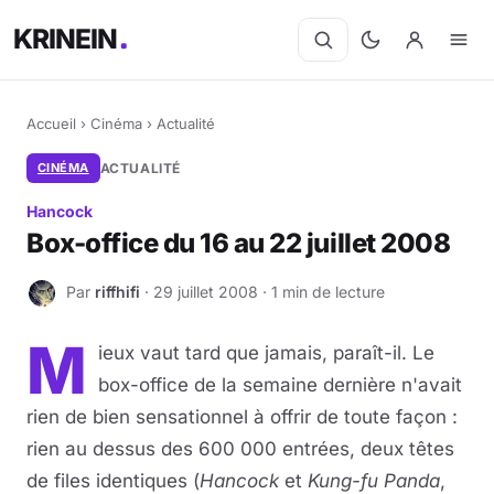
KRINEIN
Accueil
›
Cinéma
›
Actualité
CINÉMA
ACTUALITÉ
Hancock
Box-office du 16 au 22 juillet 2008
Par
riffhifi
· 29 juillet 2008 · 1 min de lecture
R
M
ieux vaut tard que jamais, paraît-il. Le
box-office de la semaine dernière n'avait
rien de bien sensationnel à offrir de toute façon :
rien au dessus des 600 000 entrées, deux têtes
de files identiques (
Hancock
et
Kung-fu Panda
,