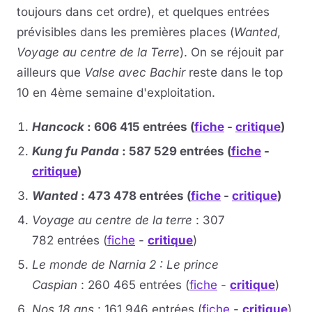
toujours dans cet ordre), et quelques entrées
prévisibles dans les premières places (
Wanted
,
Voyage au centre de la Terre
). On se réjouit par
ailleurs que
Valse avec Bachir
reste dans le top
10 en 4ème semaine d'exploitation.
Hancock
: 606 415 entrées (
fiche
-
critique
)
Kung fu Panda
: 587 529 entrées (
fiche
-
critique
)
Wanted
: 473 478 entrées (
fiche
-
critique
)
Voyage au centre de la terre
: 307
782 entrées (
fiche
-
critique
)
Le monde de Narnia 2 : Le prince
Caspian
: 260 465 entrées (
fiche
-
critique
)
Nos 18 ans
: 161 946 entrées (
fiche
-
critique
)