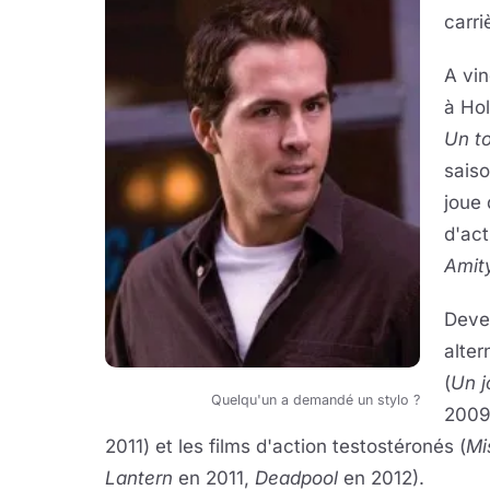
carri
A vin
à Hol
Un to
saiso
joue
d'ac
Amity
Deven
alter
(
Un j
Quelqu'un a demandé un stylo ?
200
2011) et les films d'action testostéronés (
Mi
Lantern
en 2011,
Deadpool
en 2012).