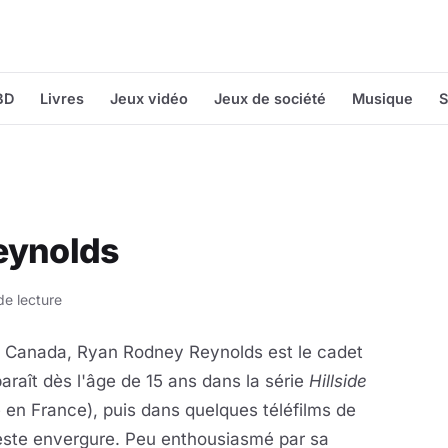
BD
Livres
Jeux vidéo
Jeux de société
Musique
S
eynolds
de lecture
u Canada, Ryan Rodney Reynolds est le cadet
paraît dès l'âge de 15 ans dans la série
Hillside
te en France), puis dans
quelques téléfilms de
ste envergure. Peu enthousiasmé par sa