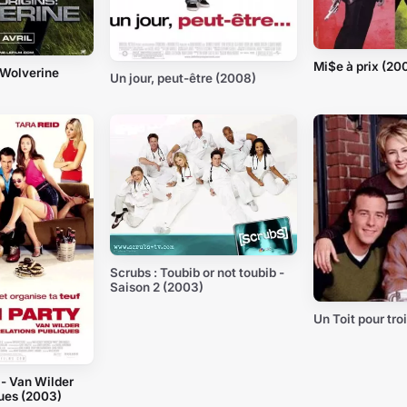
Mi$e à prix (20
 Wolverine
Un jour, peut-être (2008)
Scrubs : Toubib or not toubib -
Saison 2 (2003)
Un Toit pour tro
- Van Wilder
ques (2003)