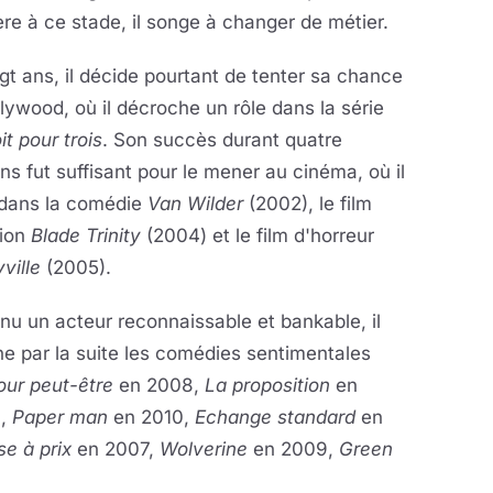
ère à ce stade, il songe à changer de métier.
gt ans, il décide pourtant de tenter sa chance
lywood, où il décroche un rôle dans la série
it pour trois
. Son succès durant quatre
ns fut suffisant pour le mener au cinéma, où il
 dans la comédie
Van Wilder
(2002), le film
tion
Blade Trinity
(2004) et le film d'horreur
ville
(2005).
u un acteur reconnaissable et bankable, il
ne par la suite les comédies sentimentales
our peut-être
en 2008,
La proposition
en
9,
Paper man
en 2010,
Echange standard
en
se à prix
en 2007,
Wolverine
en 2009,
Green