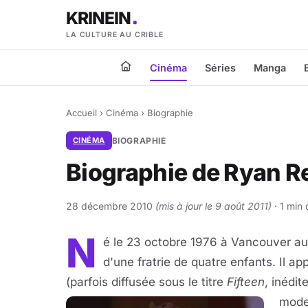
KRINEIN
LA CULTURE AU CRIBLE
Cinéma
Séries
Manga
Accueil
›
Cinéma
›
Biographie
CINÉMA
BIOGRAPHIE
Biographie de Ryan R
28 décembre 2010
(mis à jour le 9 août 2011)
· 1 min 
N
é le 23 octobre 1976 à Vancouver a
d'une fratrie de quatre enfants. Il ap
(parfois diffusée sous le titre
Fifteen
, inédi
mode