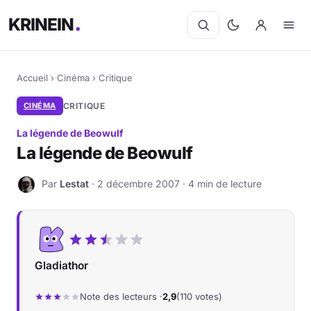
KRINEIN
Accueil
›
Cinéma
›
Critique
CINÉMA
CRITIQUE
La légende de Beowulf
La légende de Beowulf
Par
Lestat
· 2 décembre 2007 · 4 min de lecture
L
Gladiathor
Note des lecteurs ·
2,9
(110 votes)