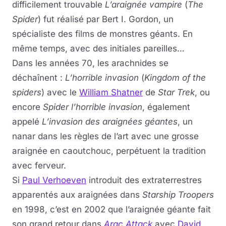
difficilement trouvable
L’araignée vampire
(
The
Spider
) fut réalisé par Bert I. Gordon, un
spécialiste des films de monstres géants. En
même temps, avec des initiales pareilles…
Dans les années 70, les arachnides se
déchaînent :
L’horrible invasion
(
Kingdom
of the
spiders
) avec le
William Shatner
de
Star Trek
, ou
encore
Spider l’horrible invasion
, également
appelé
L’invasion des araignées géantes
, un
nanar dans les règles de l’art avec une grosse
araignée en caoutchouc, perpétuent la tradition
avec ferveur.
Si
Paul Verhoeven
introduit des extraterrestres
apparentés aux araignées dans
Starship Troopers
en 1998, c’est en 2002 que l’araignée géante fait
son grand retour dans
Arac Attack
avec
David