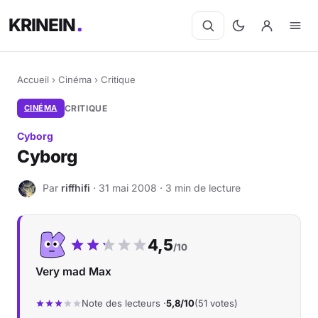
KRINEIN
Accueil
›
Cinéma
›
Critique
CINÉMA
CRITIQUE
Cyborg
Cyborg
Par
riffhifi
· 31 mai 2008 · 3 min de lecture
R
Notre note :
4,5
/10
Very mad Max
Note des lecteurs ·
5,8/10
(51 votes)