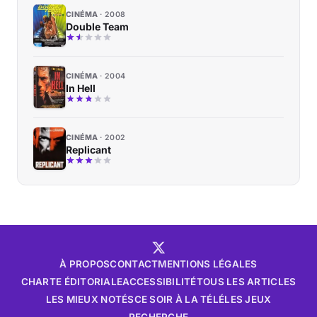
CINÉMA
2008
Double Team
CINÉMA
2004
In Hell
CINÉMA
2002
Replicant
À PROPOS
CONTACT
MENTIONS LÉGALES
CHARTE ÉDITORIALE
ACCESSIBILITÉ
TOUS LES ARTICLES
LES MIEUX NOTÉS
CE SOIR À LA TÉLÉ
LES JEUX
RECHERCHE