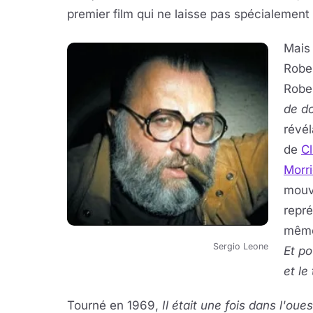
premier film qui ne laisse pas spécialement
Mais
Robe
Rober
de do
révél
de
C
Morr
mouv
repré
même,
Sergio Leone
Et po
et le
Tourné en 1969,
Il était une fois dans l'oues