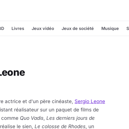
BD
Livres
Jeux vidéo
Jeux de société
Musique
S
 Leone
e actrice et d'un père cinéaste,
Sergio Leone
tant réalisateur sur un paquet de films de
ms comme
Quo Vadis
,
Les derniers jours de
 réalise le sien,
Le colosse de Rhodes
, un