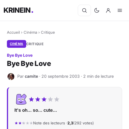
KRINEIN
Accueil
›
Cinéma
›
Critique
CINÉMA
CRITIQUE
Bye Bye Love
Bye Bye Love
Par
camite
· 20 septembre 2003 · 2 min de lecture
C
It's oh... so... cute...
Note des lecteurs ·
2,3
(292 votes)