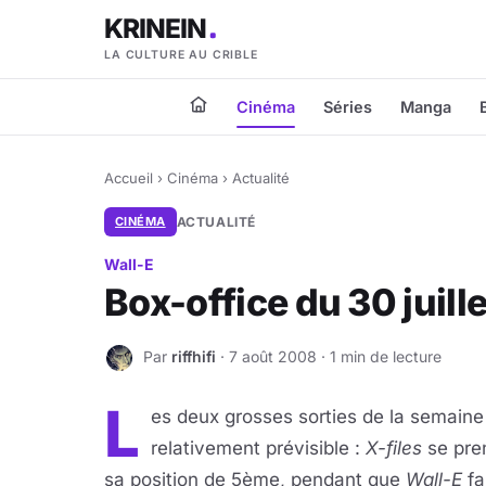
KRINEIN
LA CULTURE AU CRIBLE
Cinéma
Séries
Manga
Accueil
›
Cinéma
›
Actualité
CINÉMA
ACTUALITÉ
Wall-E
Box-office du 30 juill
Par
riffhifi
· 7 août 2008 · 1 min de lecture
R
L
es deux grosses sorties de la semaine
relativement prévisible :
X-files
se pre
sa position de 5ème, pendant que
Wall-E
fa