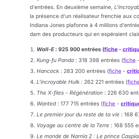
d'entrées. En deuxième semaine,
L'incroya
la présence d'un réalisateur frenchie aux 
Indiana Jones plafonne à 4 millions d'entr
dam des producteurs qui en espéraient clai
Wall-E
: 925 900 entrées (
fiche
-
critiq
Kung-fu Panda
: 318 398 entrées (
fiche
Hancock
: 283 200 entrées (
fiche
-
crit
L'incroyable Hulk
: 262 221 entrées (
fich
The X-files - Régénération
: 226 630 ent
Wanted
: 177 715 entrées (
fiche
-
critiqu
Le premier jour du reste de ta vie
: 168 6
Voyage au centre de la Terre
: 168 555 e
Le monde de Narnia 2 : Le prince Caspia