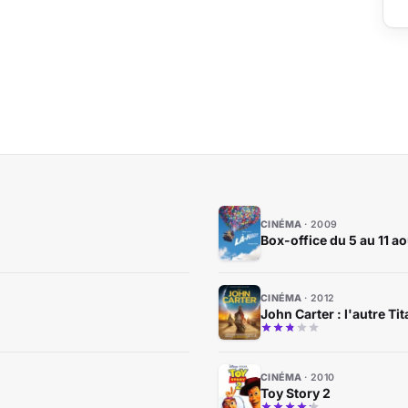
CINÉMA
2009
Box-office du 5 au 11 a
CINÉMA
2012
John Carter : l'autre Ti
CINÉMA
2010
Toy Story 2