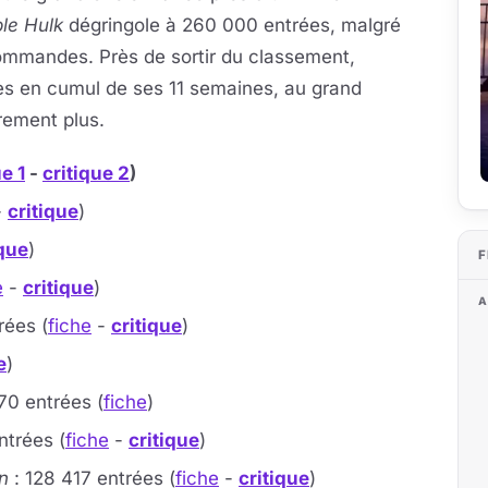
ble Hulk
dégringole à 260 000 entrées, malgré
commandes. Près de sortir du classement,
ées en cumul de ses 11 semaines, au grand
rement plus.
ue 1
-
critique 2
)
-
critique
)
ique
)
F
e
-
critique
)
A
rées (
fiche
-
critique
)
e
)
70 entrées (
fiche
)
ntrées (
fiche
-
critique
)
n
: 128 417 entrées (
fiche
-
critique
)