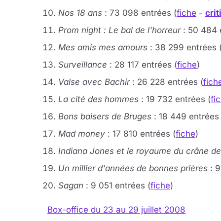
Nos 18 ans
: 73 098 entrées (
fiche
-
cri
Prom night : Le bal de l'horreur
: 50 484 
Mes amis mes amours
: 38 299 entrées 
Surveillance
: 28 117 entrées (
fiche
)
Valse avec Bachir
: 26 228 entrées (
fich
La cité des hommes
: 19 732 entrées (
fi
Bons baisers de Bruges
: 18 449 entrées 
Mad money
: 17 810 entrées (
fiche
)
Indiana Jones et le royaume du crâne de 
Un millier d'années de bonnes prières
: 9
Sagan
: 9 051 entrées (
fiche
)
Box-office du 23 au 29 juillet 2008