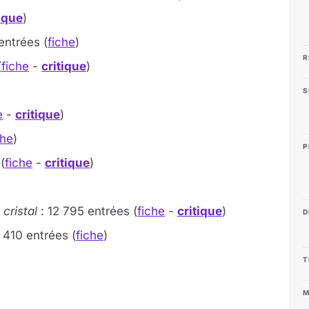
tique
)
entrées (
fiche
)
R
(
fiche
-
critique
)
S
e
-
critique
)
che
)
P
(
fiche
-
critique
)
cristal
: 12 795 entrées (
fiche
-
critique
)
D
 410 entrées (
fiche
)
T
M