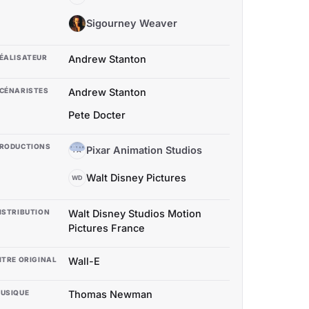
Sigourney Weaver
SW
ÉALISATEUR
Andrew Stanton
CÉNARISTES
Andrew Stanton
Pete Docter
RODUCTIONS
Pixar Animation Studios
PA
Walt Disney Pictures
WD
ISTRIBUTION
Walt Disney Studios Motion
Pictures France
ITRE ORIGINAL
Wall-E
USIQUE
Thomas Newman