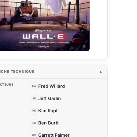
ICHE TECHNIQUE
CTEURS
Fred Willard
FW
Jeff Garlin
JG
Kim Kopf
KK
Ben Burtt
BB
Garrett Palmer
GP