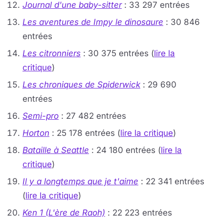
Journal d'une baby-sitter
: 33 297 entrées
Les aventures de Impy le dinosaure
: 30 846
entrées
Les citronniers
: 30 375 entrées (
lire la
critique
)
Les chroniques de Spiderwick
: 29 690
entrées
Semi-pro
: 27 482 entrées
Horton
: 25 178 entrées (
lire la critique
)
Bataille à Seattle
: 24 180 entrées (
lire la
critique
)
Il y a longtemps que je t'aime
: 22 341 entrées
(
lire la critique
)
Ken 1 (L'ère de Raoh)
: 22 223 entrées