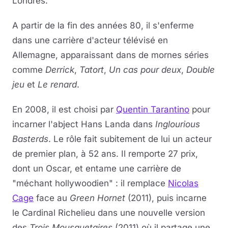
Londres.
A partir de la fin des années 80, il s'enferme
dans une carrière d'acteur télévisé en
Allemagne, apparaissant dans de mornes séries
comme
Derrick
,
Tatort
,
Un cas pour deux
,
Double
jeu
et
Le renard
.
En 2008, il est choisi par
Quentin Tarantino
pour
incarner l'abject Hans Landa dans
Inglourious
Basterds
. Le rôle fait subitement de lui un acteur
de premier plan, à 52 ans. Il remporte 27 prix,
dont un Oscar, et entame une carrière de
"méchant hollywoodien" : il remplace
Nicolas
Cage
face au
Green Hornet
(2011), puis incarne
le Cardinal Richelieu dans une nouvelle version
des
Trois Mousquetaires
(2011) où il partage une