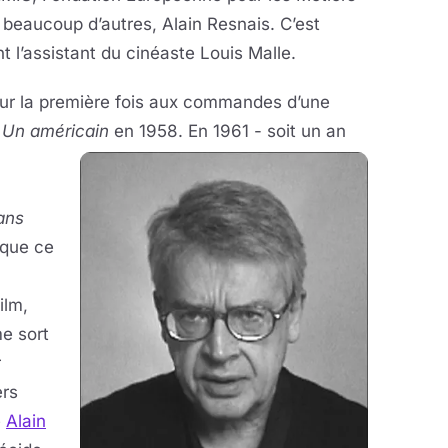
 beaucoup d’autres, Alain Resnais. C’est
int l’assistant du cinéaste Louis Malle.
pour la première fois aux commandes d’une
e
Un américain
en 1958. En 1961 - soit un an
ans
sque ce
ilm,
me sort
r
ers
e
Alain