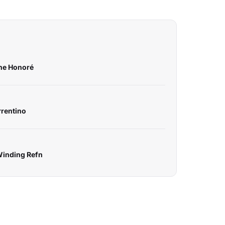
phe Honoré
rrentino
Winding Refn