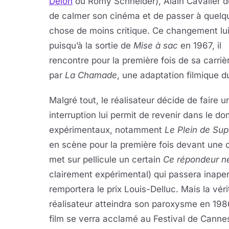
Delon
ou Romy Schneider), Alain Cavalier d
de calmer son cinéma et de passer à quelq
chose de moins critique. Ce changement lui
puisqu’à la sortie de
Mise à sac
en 1967, il
rencontre pour la première fois de sa carri
par
La Chamade
, une adaptation filmique d
Malgré tout, le réalisateur décide de faire 
interruption lui permit de revenir dans le 
expérimentaux, notamment
Le Plein de Sup
en scène pour la première fois devant une
met sur pellicule un certain
Ce répondeur n
clairement expérimental) qui passera inape
remportera le prix Louis-Delluc. Mais la vér
réalisateur atteindra son paroxysme en 1986
film se verra acclamé au Festival de Canne