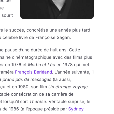
écide
ue
 sourit
ère le succès, concrétisé une année plus tard
u célèbre livre de Françoise Sagan.
une pause d’une durée de huit ans. Cette
domaine cinématographique avec des films plus
er
en 1976 et
Martin et Léa
en 1978 qui met
 caméra
François Berléand
. L’année suivante, il
e prend pas de messages
(là aussi,
rçu et en 1980, son film
Un étrange voyage
itable consécration de sa carrière de
 lorsqu’il sort
Thérèse
. Véritable surprise, le
s de 1986 (à l’époque présidé par
Sydney