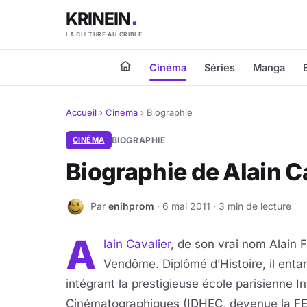
KRINEIN
LA CULTURE AU CRIBLE
Cinéma
Séries
Manga
Accueil
›
Cinéma
›
Biographie
CINÉMA
BIOGRAPHIE
Biographie de Alain C
Par
enihprom
· 6 mai 2011 · 3 min de lecture
E
A
lain Cavalier
, de son vrai nom Alain 
Vendôme. Diplômé d’Histoire, il ent
intégrant la prestigieuse école parisienne I
Cinématographiques (IDHEC, devenue la FE