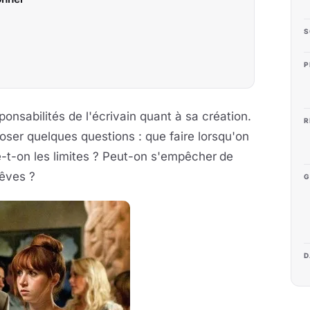
S
P
sponsabilités de l'écrivain quant à sa création.
R
poser quelques questions : que faire lorsqu'on
xe-t-on les limites ? Peut-on s'empêcher
de
rêves ?
G
D