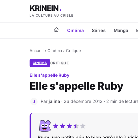
KRINEIN
LA CULTURE AU CRIBLE
Cinéma
Séries
Manga
Accueil
›
Cinéma
›
Critique
CINÉMA
CRITIQUE
Elle s'appelle Ruby
Elle s'appelle Ruby
Par
jaiina
· 26 décembre 2012 · 2 min de lectur
J
Ruby, une petite pépite bien agréable à visi