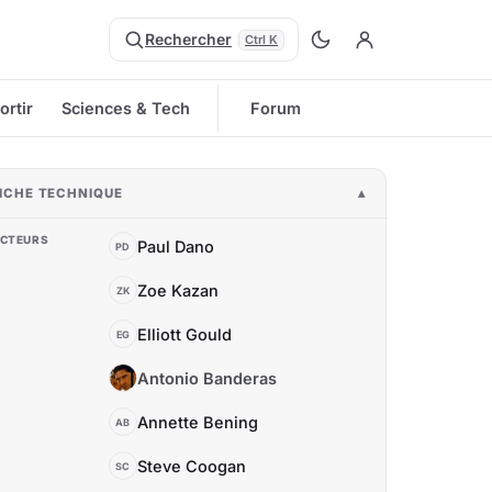
Rechercher
Ctrl K
ortir
Sciences & Tech
Forum
ICHE TECHNIQUE
CTEURS
Paul Dano
PD
Zoe Kazan
ZK
Elliott Gould
EG
Antonio Banderas
AB
Annette Bening
AB
Steve Coogan
SC