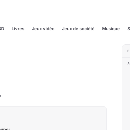
BD
Livres
Jeux vidéo
Jeux de société
Musique
S
F
A
e
onner