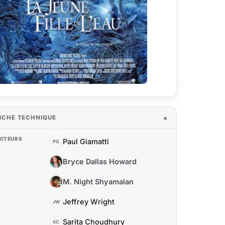
ICHE TECHNIQUE
CTEURS
Paul Giamatti
PG
Bryce Dallas Howard
BD
M. Night Shyamalan
MN
Jeffrey Wright
JW
Sarita Choudhury
SC