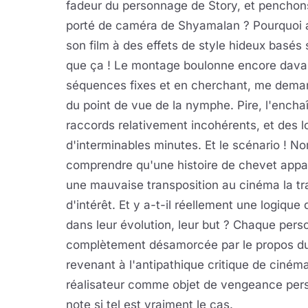
fadeur du personnage de Story, et penchons 
porté de caméra de Shyamalan ? Pourquoi a-
son film à des effets de style hideux basés 
que ça ! Le montage boulonne encore davan
séquences fixes et en cherchant, me deman
du point de vue de la nymphe. Pire, l'enc
raccords relativement incohérents, et des l
d'interminables minutes. Et le scénario ! N
comprendre qu'une histoire de chevet appar
une mauvaise transposition au cinéma la tr
d'intérêt. Et y a-t-il réellement une logiq
dans leur évolution, leur but ? Chaque pe
complètement désamorcée par le propos du f
revenant à l'antipathique critique de ciné
réalisateur comme objet de vengeance person
note si tel est vraiment le cas.