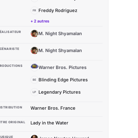
Freddy Rodriguez
FR
+ 2 autres
ÉALISATEUR
M. Night Shyamalan
MN
CÉNARISTE
M. Night Shyamalan
MN
RODUCTIONS
Warner Bros. Pictures
WB
Blinding Edge Pictures
BE
Legendary Pictures
LP
ISTRIBUTION
Warner Bros. France
ITRE ORIGINAL
Lady in the Water
USIQUE