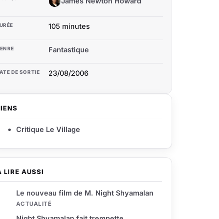
James Newton Howard
JN
URÉE
105 minutes
ENRE
Fantastique
ATE DE SORTIE
23/08/2006
LIENS
Critique Le Village
À LIRE AUSSI
Le nouveau film de M. Night Shyamalan
ACTUALITÉ
Night Shyamalan fait trempette