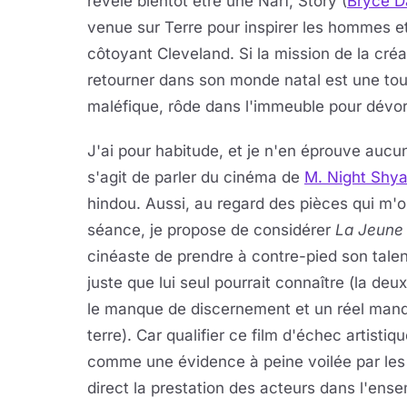
révèle bientôt être une Narf, Story (
Bryce D
venue sur Terre pour inspirer les hommes et 
côtoyant Cleveland. Si la mission de la cré
retourner dans son monde natal est une tout
maléfique, rôde dans l'immeuble pour dévor
J'ai pour habitude, et je n'en éprouve aucun
s'agit de parler du cinéma de
M. Night Shy
hindou. Aussi, au regard des pièces qui m'o
séance, je propose de considérer
La Jeune F
cinéaste de prendre à contre-pied son tale
juste que lui seul pourrait connaître (la deu
le manque de discernement et un réel manque
terre). Car qualifier ce film d'échec artistiq
comme une évidence à peine voilée par les
direct la prestation des acteurs dans l'ens