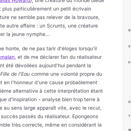
allas Howard
), une créature du monde bleue
plus particulièrement un petit écrivain
ature ne semble pas relever de la bravoure,
e autre affaire : un Scrunts, une créature
R
er la jeune nymphe...
S
e honte, de ne pas tarir d'éloges lorsqu'il
amalan
, et de me déclarer fan du réalisateur
P
nt été dévoilées aujourd'hui pendant la
ille de l'Eau
comme une volonté propre du
nt en l'honneur d'une cause probablement
xième alternative à cette interprétation étant
 d'inspiration - analyse bien trop terre à
D
ue au sens large apparaît vite, avec le recul,
 succès passés du réalisateur. Epongeons
T
emble très correcte, même en considérant la
M