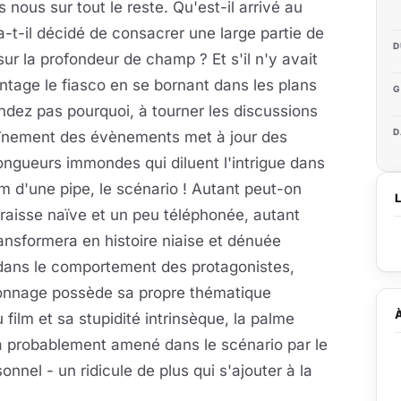
nous sur tout le reste. Qu'est-il arrivé au
t-il décidé de consacrer une large partie de
D
sur la profondeur de champ ? Et s'il n'y avait
tage le fiasco en se bornant dans les plans
G
dez pas pourquoi, à tourner les discussions
D
haînement des évènements met à jour des
ongueurs immondes qui diluent l'intrigue dans
om d'une pipe, le scénario ! Autant peut-on
aisse naïve et un peu téléphonée, autant
ansformera en histoire niaise et dénuée
ue dans le comportement des protagonistes,
rsonnage possède sa propre thématique
ilm et sa stupidité intrinsèque, la palme
ma probablement amené dans le scénario par le
nel - un ridicule de plus qui s'ajouter à la