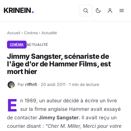
KRINEIN
Accueil
›
Cinéma
›
Actualité
CINÉMA
ACTUALITÉ
Jimmy Sangster, scénariste de
l'âge d'or de Hammer Films, est
mort hier
Par
riffhifi
· 20 août 2011 · 1 min de lecture
R
E
n 1989, un auteur décidé à écrire un livre
sur la firme anglaise Hammer avait essayé
de contacter
Jimmy Sangster
. Il avait reçu un
courrier disant :
"Cher M. Miller, Merci pour votre