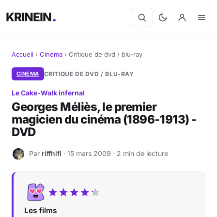
KRINEIN
Accueil
›
Cinéma
›
Critique de dvd / blu-ray
Cinéma
CINÉMA
CRITIQUE DE DVD / BLU-RAY
Le Cake-Walk infernal
Séries
Georges Méliès, le premier
magicien du cinéma (1896-1913) -
Manga
DVD
BD
Par
riffhifi
· 15 mars 2009 · 2 min de lecture
R
Livres
Jeux vidéo
Les films
Jeux de société