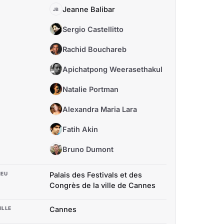
Jeanne Balibar
JB
Sergio Castellitto
SC
Rachid Bouchareb
RB
Apichatpong Weerasethakul
AW
Natalie Portman
NP
Alexandra Maria Lara
AM
Fatih Akin
FA
Bruno Dumont
BD
IEU
Palais des Festivals et des
Congrès de la ville de Cannes
ILLE
Cannes