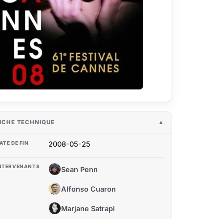
ICHE TECHNIQUE
ATE DE FIN
2008-05-25
NTERVENANTS
Sean Penn
SP
Alfonso Cuaron
AC
Marjane Satrapi
MS