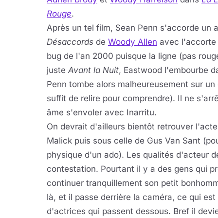
Rouge
.
Après un tel film, Sean Penn s'accorde un 
Désaccords
de
Woody Allen
avec l'accort
bug de l'an 2000 puisque la ligne (pas rouge
juste
Avant la Nuit
, Eastwood l'embourbe d
Penn tombe alors malheureusement sur un os
suffit de relire pour comprendre). Il ne s'arr
âme s'envoler avec Inarritu.
On devrait d'ailleurs bientôt retrouver l'act
Malick puis sous celle de Gus Van Sant (po
physique d'un ado). Les qualités d'acteur 
contestation. Pourtant il y a des gens qui p
continuer tranquillement son petit bonho
là, et il passe derrière la caméra, ce qui e
d'actrices qui passent dessous. Bref il devie