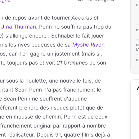
G
an de repos avant de tourner
Accords et
e
Uma Thurman
. Penn ne souffrira pas trop du
D
) s'allonge encore : Schnabel le fait jouer
ans les rives boueuses de sa
Mystic River
.
F
L
, car il en gagne un justement (mais si,
S
ête toujours pas et voit
21 Grammes
de son
eur sous la houlette, une nouvelle fois, de
urtant Sean Penn n'a pas franchement le
de Sean Penn ne souffrent d'aucune
réfèrent prendre des risques plutôt que de
mme en mousse de chemin. Penn est de ceux-
st franchement original par rapport à nombre
nt réalisateur. Depuis 91, quatre films déjà à