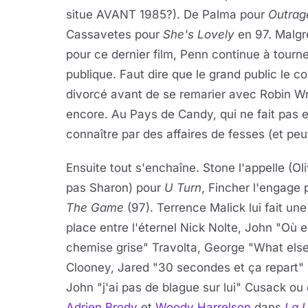
situe AVANT 1985?). De Palma pour
Outrag
Cassavetes pour
She's Lovely
en 97. Malgr
pour ce dernier film, Penn continue à tourne
publique. Faut dire que le grand public le co
divorcé avant de se remarier avec Robin Wri
encore. Au Pays de Candy, qui ne fait pas en
connaître par des affaires de fesses (et peu
Ensuite tout s'enchaîne. Stone l'appelle (Oli
pas Sharon) pour
U Turn
, Fincher l'engage 
The Game
(97). Terrence Malick lui fait une
place entre l'éternel Nick Nolte, John "Où 
chemise grise" Travolta, George "What else
Clooney, Jared "30 secondes et ça repart" 
John "j'ai pas de blague sur lui" Cusack ou
Adrien Brody
et
Woody Harrelson
dans
La 