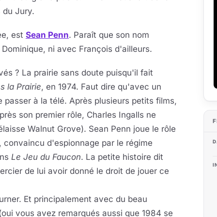
 du Jury.
ée, est
Sean Penn
. Paraît que son nom
c Dominique, ni avec François d'ailleurs.
és ? La prairie sans doute puisqu'il fait
 la Prairie
, en 1974. Faut dire qu'avec un
e passer à la télé. Après plusieurs petits films,
près son premier rôle, Charles Ingalls ne
F
délaisse Walnut Grove). Sean Penn joue le rôle
, convaincu d'espionnage par le régime
D
ans
Le Jeu du Faucon
. La petite histoire dit
I
cier de lui avoir donné le droit de jouer ce
ourner. Et principalement avec du beau
(oui vous avez remarqués aussi que 1984 se