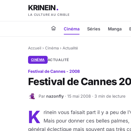
KRINEIN
LA CULTURE AU CRIBLE
Cinéma
Séries
Manga
Accueil
›
Cinéma
›
Actualité
CINÉMA
ACTUALITÉ
Festival de Cannes - 2008
Festival de Cannes 2
Par
nazonfly
· 15 mai 2008 · 3 min de lecture
N
K
rinein vous faisait part il y a peu de
Mais pour donner ces belles palmes, i
général éclectique mais souvent pas très co