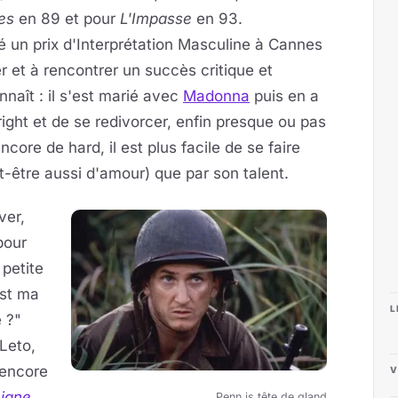
es
en 89 et pour
L'Impasse
en 93.
é un prix d'Interprétation Masculine à Cannes
r et à rencontrer un succès critique et
nnaît : il s'est marié avec
Madonna
puis en a
ght et de se redivorcer, enfin presque ou pas
core de hard, il est plus facile de se faire
t-être aussi d'amour) que par son talent.
ver,
pour
 petite
est ma
L
 ?"
Leto,
 encore
V
Ligne
Penn is tête de gland