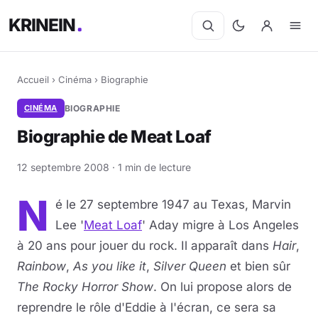
KRINEIN
Accueil
›
Cinéma
›
Biographie
CINÉMA
BIOGRAPHIE
Biographie de Meat Loaf
12 septembre 2008 · 1 min de lecture
N
é le 27 septembre 1947 au Texas, Marvin
Lee '
Meat Loaf
' Aday migre à Los Angeles
à 20 ans pour jouer du rock. Il apparaît dans
Hair
,
Rainbow
,
As you like it
,
Silver Queen
et bien sûr
The Rocky Horror Show
. On lui propose alors de
reprendre le rôle d'Eddie à l'écran, ce sera sa