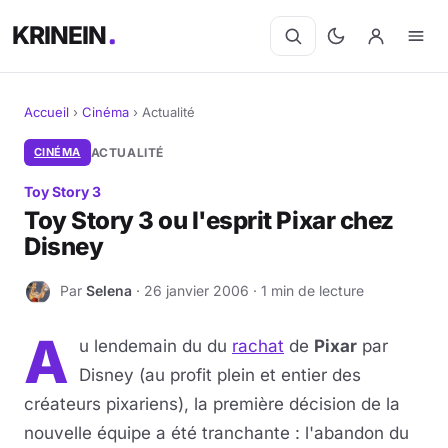
KRINEIN
Accueil
›
Cinéma
›
Actualité
Cinéma
CINÉMA
ACTUALITÉ
Toy Story 3
Séries
Toy Story 3 ou l'esprit Pixar chez
Disney
Manga
Par
Selena
· 26 janvier 2006 · 1 min de lecture
BD
S
A
Livres
u lendemain du du
rachat
de
Pixar
par
Disney (au profit plein et entier des
Jeux vidéo
créateurs pixariens), la première décision de la
nouvelle équipe a été tranchante : l'abandon du
Jeux de société