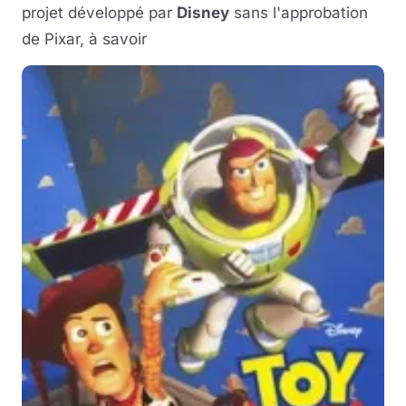
projet développé par
Disney
sans l'approbation
Musique
de Pixar, à savoir
Sortir
Sciences & Tech
Forum