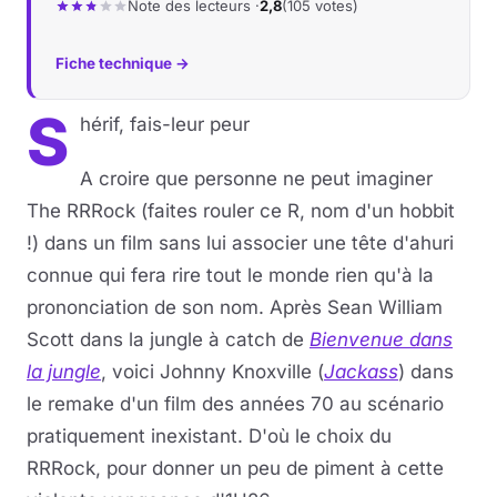
Note des lecteurs ·
2,8
(105 votes)
Musique
Fiche technique →
Sortir
S
hérif, fais-leur peur
Sciences & Tech
A croire que personne ne peut imaginer
Forum
The RRRock (faites rouler ce R, nom d'un hobbit
!) dans un film sans lui associer une tête d'ahuri
connue qui fera rire tout le monde rien qu'à la
prononciation de son nom. Après Sean William
Scott dans la jungle à catch de
Bienvenue dans
la jungle
, voici Johnny Knoxville (
Jackass
) dans
le remake d'un film des années 70 au scénario
pratiquement inexistant. D'où le choix du
RRRock, pour donner un peu de piment à cette