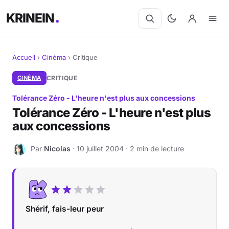
KRINEIN
Accueil
›
Cinéma
›
Critique
Cinéma
CINÉMA
CRITIQUE
Tolérance Zéro - L'heure n'est plus aux concessions
Séries
Tolérance Zéro - L'heure n'est plus
aux concessions
Manga
Par
Nicolas
· 10 juillet 2004 · 2 min de lecture
BD
N
Livres
Jeux vidéo
Shérif, fais-leur peur
Jeux de société