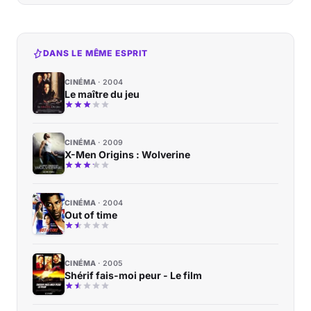
DANS LE MÊME ESPRIT
CINÉMA
2004
Le maître du jeu
CINÉMA
2009
X-Men Origins : Wolverine
CINÉMA
2004
Out of time
CINÉMA
2005
Shérif fais-moi peur - Le film