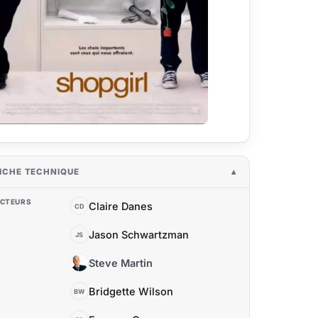
ICHE TECHNIQUE
CTEURS
Claire Danes
CD
Jason Schwartzman
JS
Steve Martin
SM
Bridgette Wilson
BW