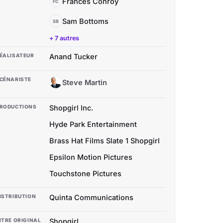
Frances Conroy
FC
Sam Bottoms
SB
+ 7 autres
ÉALISATEUR
Anand Tucker
CÉNARISTE
Steve Martin
SM
RODUCTIONS
Shopgirl Inc.
Hyde Park Entertainment
Brass Hat Films Slate 1 Shopgirl
Epsilon Motion Pictures
Touchstone Pictures
ISTRIBUTION
Quinta Communications
ITRE ORIGINAL
Shopgirl