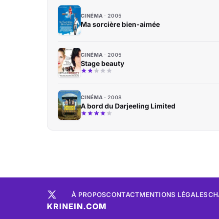
CINÉMA
2005
Ma sorcière bien-aimée
CINÉMA
2005
Stage beauty
CINÉMA
2008
A bord du Darjeeling Limited
À PROPOS
CONTACT
MENTIONS LÉGALES
CH
KRINEIN.COM