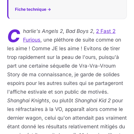
Fiche technique →
Musique
Sortir
C
harlie's Angels 2
,
Bad Boys 2
,
2 Fast 2
Furious
, une pléthore de suite comme on
Sciences & Tech
les aime ! Comme JE les aime ! Evitons de tirer
Forum
trop rapidement sur la peau de l'ours, puisqu'à
part une certaine séquelle de Vra-Vra-Vroum
Story de ma connaissance, je garde de solides
espoirs pour les autres suites qui se partageront
l'affiche estivale et son public de motivés.
Shanghai Knights
, ou plutôt
Shanghai Kid 2
pour
les réfractaires à la VO, apparaît alors comme le
dernier wagon, celui qu'on attendait pas vraiment
étant donné les résultats relativement mitigés du