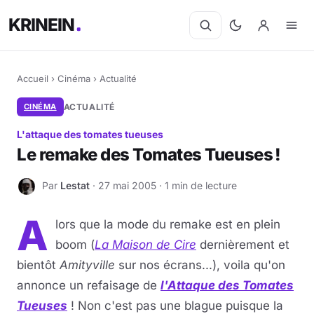
KRINEIN
Accueil
›
Cinéma
›
Actualité
CINÉMA
ACTUALITÉ
L'attaque des tomates tueuses
Le remake des Tomates Tueuses !
Par
Lestat
· 27 mai 2005 · 1 min de lecture
L
A
lors que la mode du remake est en plein
boom (
La Maison de Cire
dernièrement et
bientôt
Amityville
sur nos écrans...), voila qu'on
annonce un refaisage de
l'Attaque des Tomates
Tueuses
! Non c'est pas une blague puisque la