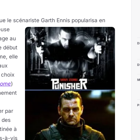
e le scénariste Garth Ennis
popularisa en
euse
age au
D
e début
me, elle
aux
D
 choix
M
Rome
)
înement
P
er par
e des
tinée à
s-à-vis