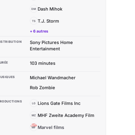
Dash Mihok
DM
T.J. Storm
TS
+ 6 autres
ISTRIBUTION
Sony Pictures Home
Entertainment
URÉE
103 minutes
USIQUES
Michael Wandmacher
Rob Zombie
RODUCTIONS
Lions Gate Films Inc
LG
MHF Zweite Academy Film
MZ
Marvel films
MF