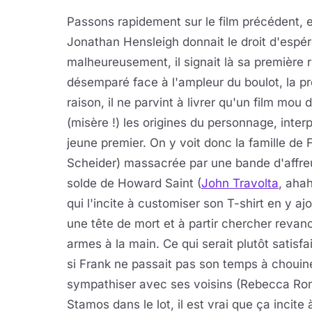
Passons rapidement sur le film précédent, 
Jonathan Hensleigh donnait le droit d'espér
malheureusement, il signait là sa première 
désemparé face à l'ampleur du boulot, la pre
raison, il ne parvint à livrer qu'un film mo
(misère !) les origines du personnage, inte
jeune premier. On y voit donc la famille de
Scheider) massacrée par une bande
d'affre
solde de Howard Saint (
John Travolta
, ahah
qui l'incite à customiser son T-shirt en y aj
une tête de mort et à partir chercher revan
armes à la main. Ce qui serait plutôt satisfa
si Frank ne passait pas son temps à chouine
sympathiser avec ses voisins (Rebecca Ro
Stamos dans le lot, il est vrai que ça incite 