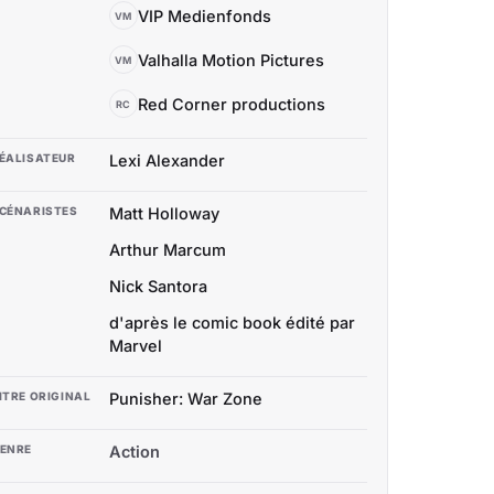
VIP Medienfonds
VM
Valhalla Motion Pictures
VM
Red Corner productions
RC
ÉALISATEUR
Lexi Alexander
CÉNARISTES
Matt Holloway
Arthur Marcum
Nick Santora
d'après le comic book édité par
Marvel
ITRE ORIGINAL
Punisher: War Zone
ENRE
Action