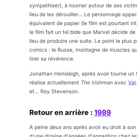
sympathiser), à tourner autour de ses victi
lieu de les dérouiller... Le personnage app
équivalent de papier (le film est pourtant in
le film fait un tel bide que Marvel décide 
lieu de produire une suite. Le point le plus 
comics : le Russe, montagne de muscles qui
tirer sa révérence.
Jonathan Hensleigh, après avoir tourné un
réalise actuellement
The Irishman
avec
Val
et... Ray Stevenson.
Retour en arrière :
1989
A peine deux ans après avoir eu droit à so
d'une dizaine d'années d'apparition chez le