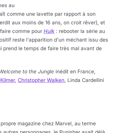
mes au
araît comme une lavette par rapport à son
terdit aux moins de 16 ans, on croit rêver), et
de faire comme pour
Hulk
: rebooter la série au
positif reste l'apparition d'un méchant issu des
 prend le temps de faire très mal avant de
Welcome to the Jungle
inédit en France,
 Kilmer
,
Christopher Walken
, Linda Cardellini
n propre magazine chez Marvel, au terme
s autres personnages, le Punisher avait déjà