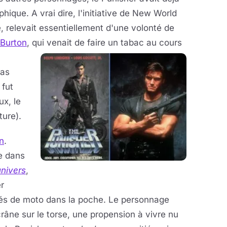
ique. A vrai dire, l'initiative de New World
ite, relevait essentiellement d'une volonté de
 Burton
, qui venait de faire
un tabac au cours
pas
 fut
ux, le
ure).
n
.
e dans
univers
,
r
lés de moto dans la poche. Le personnage
râne sur le torse, une propension à vivre nu