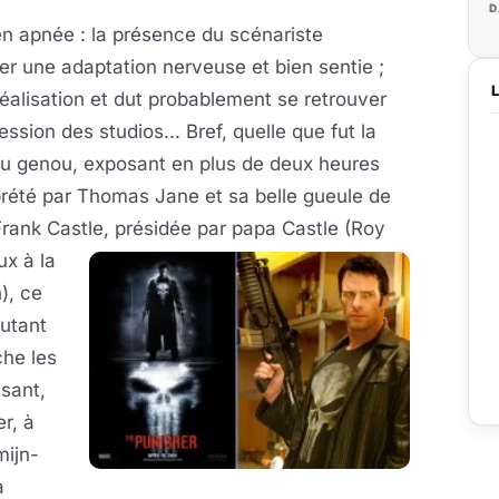
D
en apnée : la présence du scénariste
er une adaptation nerveuse et bien sentie ;
réalisation et dut probablement se retrouver
ssion des studios... Bref, quelle que fut la
u du genou, exposant en plus de deux heures
rprété par Thomas Jane et sa belle gueule de
 Frank Castle, présidée par papa Castle (Roy
ux à la
), ce
outant
che les
isant,
r, à
mijn-
à