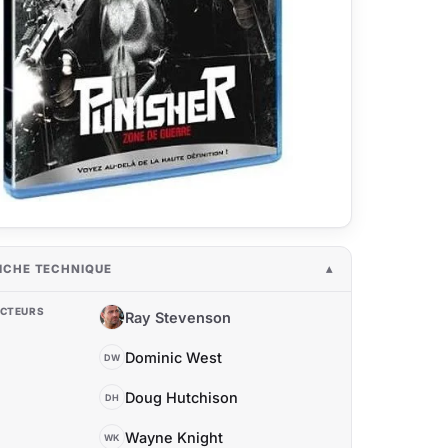
ICHE TECHNIQUE
CTEURS
Ray Stevenson
RS
Dominic West
DW
Doug Hutchison
DH
Wayne Knight
WK