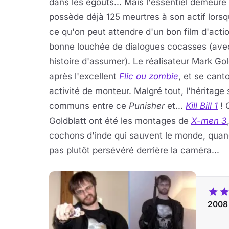
dans les égouts... Mais l'essentiel demeure 
possède déjà 125 meurtres à son actif lorsq
ce qu'on peut attendre d'un bon film d'acti
bonne louchée de dialogues cocasses (avec
histoire d'assumer). Le réalisateur Mark Gol
après l'excellent
Flic ou zombie
, et se can
activité de monteur. Malgré tout, l'héritage
communs entre ce
Punisher
et...
Kill Bill 1
! 
Goldblatt ont été les montages de
X-men 3
cochons d'inde qui sauvent le monde, quan
pas plutôt persévéré derrière la caméra...
2008