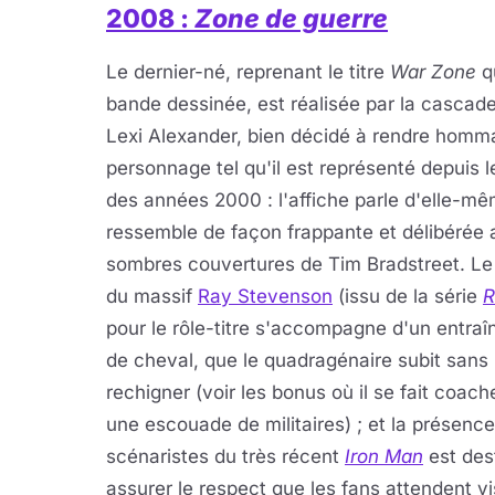
2008 :
Zone de guerre
Le dernier-né, reprenant le titre
War Zone
qu
bande dessinée, est réalisée par la cascad
Lexi Alexander, bien décidé à rendre homm
personnage tel qu'il est représenté depuis l
des années 2000 : l'affiche parle d'elle-mê
ressemble de façon frappante et délibérée 
sombres couvertures de Tim Bradstreet. Le
du massif
Ray Stevenson
(issu de la série
pour le rôle-titre s'accompagne d'un entra
de cheval, que le quadragénaire subit sans
rechigner (voir les bonus où il se fait coach
une escouade de militaires) ; et la présenc
scénaristes du très récent
Iron Man
est des
assurer le respect que les fans attendent vi