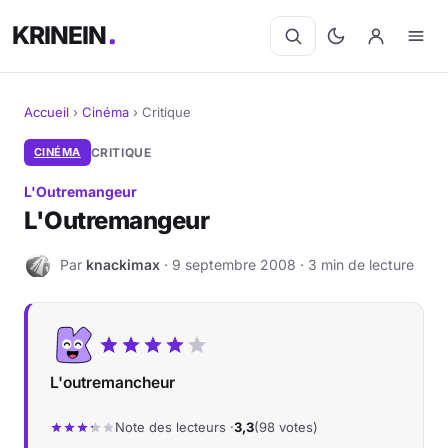
KRINEIN
Accueil
›
Cinéma
›
Critique
Cinéma
CINÉMA
CRITIQUE
L'Outremangeur
Séries
L'Outremangeur
Manga
Par
knackimax
· 9 septembre 2008 · 3 min de lecture
K
BD
Livres
L'outremancheur
Jeux vidéo
Note des lecteurs ·
3,3
(98 votes)
Jeux de société