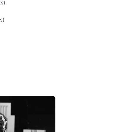
ts)
s)