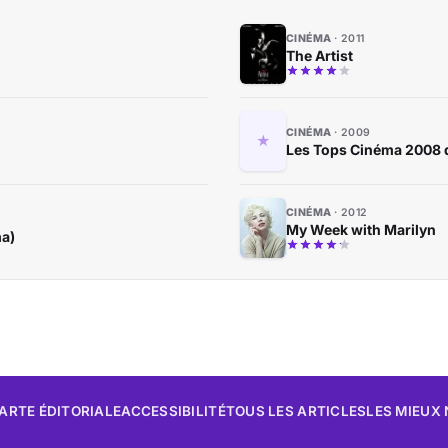
CINÉMA
2011
The Artist
CINÉMA
2009
Les Tops Cinéma 2008 d
CINÉMA
2012
My Week with Marilyn
ma)
ARTE ÉDITORIALE
ACCESSIBILITÉ
TOUS LES ARTICLES
LES MIEUX