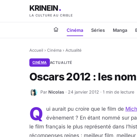
KRINEIN
LA CULTURE AU CRIBLE
Cinéma
Séries
Manga
Accueil
›
Cinéma
›
Actualité
CINÉMA
ACTUALITÉ
Oscars 2012 : les nom
Par
Nicolas
· 24 janvier 2012 · 1 min de lecture
N
Q
ui aurait pu croire que le film de
Mich
évènement ? En étant nommé sur pas
le film français le plus représenté dans l’his
récompenses reines : meilleur film, meilleur 