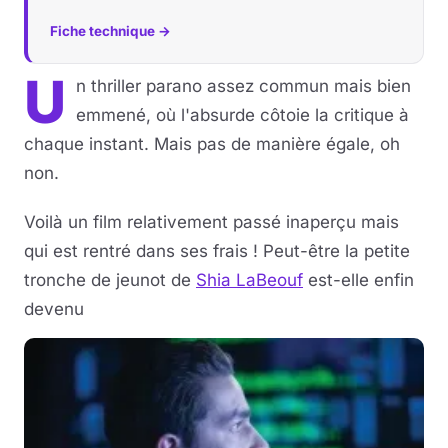
Fiche technique →
Musique
U
n thriller parano assez commun mais bien
Sortir
emmené, où l'absurde côtoie la critique à
Sciences & Tech
chaque instant. Mais pas de manière égale, oh
non.
Forum
Voilà un film relativement passé inaperçu mais
qui est rentré dans ses frais ! Peut-être la petite
tronche de jeunot de
Shia LaBeouf
est-elle enfin
devenu