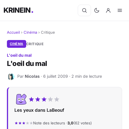
KRINEIN
Accueil
›
Cinéma
›
Critique
Cinéma
CINÉMA
CRITIQUE
L'oeil du mal
Séries
L'oeil du mal
Manga
Par
Nicolas
· 6 juillet 2009 · 2 min de lecture
N
BD
Livres
Les yeux dans LaBeouf
Jeux vidéo
Note des lecteurs ·
3,0
(62 votes)
Jeux de société