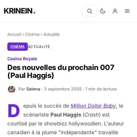
KRINEIN
Accueil
›
Cinéma
›
Actualité
CINÉMA
ACTUALITÉ
Casino Royale
Des nouvelles du prochain 007
(Paul Haggis)
Par
Selena
· 3 septembre 2005 · 1 min de lecture
S
D
epuis le succès de
Million Dollar Baby
, le
scénariste
Paul Haggis
(
Crash
) est
courtisé par le showbizz hollywoodien. L'auteur
canadien à la plume "indépendante" travaille