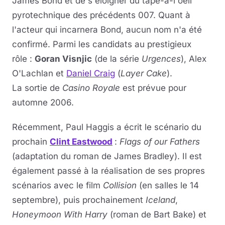
James Bond et de s'éloigner du tape-à-l'oeil
pyrotechnique des précédents 007. Quant à
l'acteur qui incarnera Bond, aucun nom n'a été
confirmé. Parmi les candidats au prestigieux
rôle :
Goran Visnjic
(de la série
Urgences
), Alex
O'Lachlan et
Daniel Craig
(
Layer Cake
).
La sortie de
Casino Royale
est prévue pour
automne 2006.
Récemment, Paul Haggis a écrit le scénario du
prochain
Clint Eastwood
:
Flags of our Fathers
(adaptation du roman de James Bradley). Il est
également passé à la réalisation de ses propres
scénarios avec le film
Collision
(en salles le 14
septembre), puis prochainement
Iceland
,
Honeymoon With Harry
(roman de Bart Bake) et