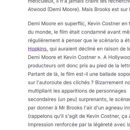
méticuleux, il n'a jamais craint les recherch
Atwood (Demi Moore). Mais Brooks est sur le
Demi Moore en superflic, Kevin Costner en 
du monde, le film était condamné avant mê
régulièrement à penser que le scénario a ét
Hopkins
, qui auraient décliné en raison de 
Demi Moore et Kevin Costner ». A Hollywood
producteurs ont donc pris au pied de la lett
Partant de là, le film est-il une ballade sopo
sur l'autoroute des clichés ? Bizarrement n
multipliant les apparitions de personnages
secondaires (un peu) surprenants, le scénari
par donner à Mr Brooks l'air d'un agneau i
(rappelons qu'il s'agit de Kevin Costner, ça 
Impression renforcée par la légèreté avec l