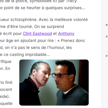
es de la police, symbolisée ici par Tracy
 point de se heurter à quelques surprises...
tueur schizophrène. Avec la meilleure volonté
R
me d'être tourné. On se surprend
é écrit pour
Clint Eastwood
et
Anthony
S
leur âge en ajoutant pour rire : « Prenez donc
, on n'a pas le sens de l'humour, les
re ce casting improbable...
P
rifique
on. En
o finit
nnocent
aide).
aquelle