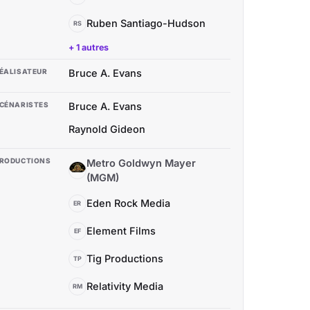
Ruben Santiago-Hudson
RS
+ 1 autres
ÉALISATEUR
Bruce A. Evans
CÉNARISTES
Bruce A. Evans
Raynold Gideon
RODUCTIONS
Metro Goldwyn Mayer
MG
(MGM)
Eden Rock Media
ER
Element Films
EF
Tig Productions
TP
Relativity Media
RM