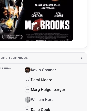
ICHE TECHNIQUE
CTEURS
Kevin Costner
KC
Demi Moore
DM
Marg Helgenberger
MH
William Hurt
WH
Dane Cook
DC