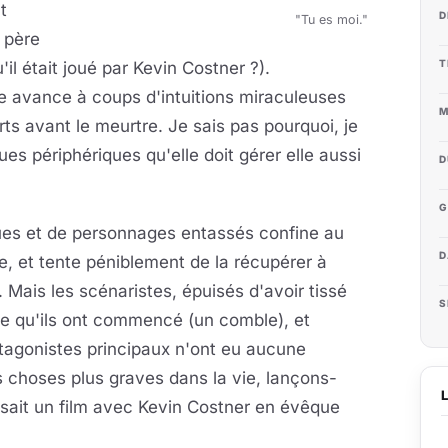
t
D
"Tu es moi."
 père
T
'il était joué par Kevin Costner ?).
 avance à coups d'intuitions miraculeuses
M
rts avant le meurtre. Je sais pas pourquoi, je
ues périphériques qu'elle doit gérer elle aussi
D
G
igues et de personnages entassés confine au
D
te, et tente péniblement de la récupérer à
m. Mais les scénaristes, épuisés d'avoir tissé
S
e ce qu'ils ont commencé (un comble), et
rotagonistes principaux n'ont eu aucune
es choses plus graves dans la vie, lançons-
isait un film avec Kevin Costner en évêque