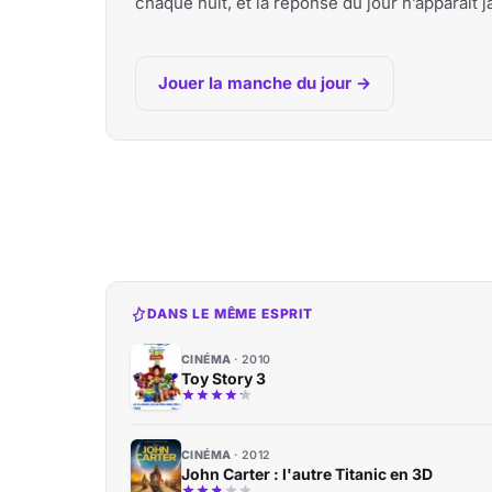
chaque nuit, et la réponse du jour n’apparaît
Jouer la manche du jour →
DANS LE MÊME ESPRIT
CINÉMA
2010
Toy Story 3
CINÉMA
2012
John Carter : l'autre Titanic en 3D