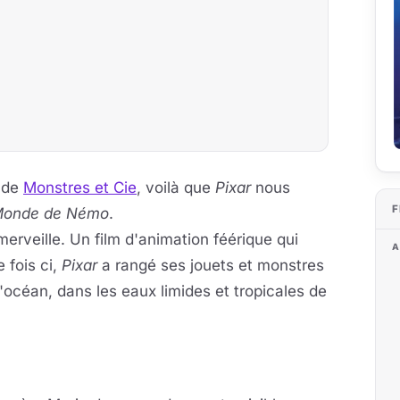
s de
Monstres et Cie
, voilà que
Pixar
nous
F
onde de Némo
.
erveille. Un film d'animation féérique qui
A
e fois ci,
Pixar
a rangé ses jouets et monstres
océan, dans les eaux limides et tropicales de