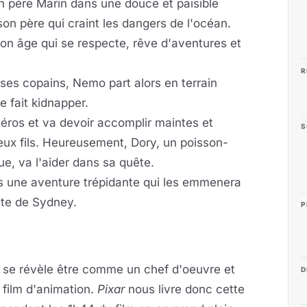
n père Marin dans une douce et paisible
son père qui craint les dangers de l'océan.
n âge qui se respecte, rêve d'aventures et
R
 ses copains, Nemo part alors en terrain
e fait kidnapper.
héros et va devoir accomplir maintes et
S
eux fils. Heureusement, Dory, un poisson-
ue, va l'aider dans sa quête.
s une aventure trépidante qui les emmenera
iste de Sydney.
P
se révèle être comme un chef d'oeuvre et
D
film d'animation.
Pixar
nous livre donc cette