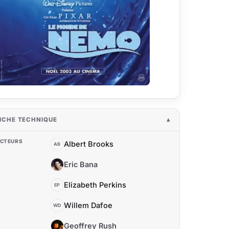
ICHE TECHNIQUE
CTEURS
Albert Brooks
AB
Eric Bana
EB
Elizabeth Perkins
EP
Willem Dafoe
WD
Geoffrey Rush
GR