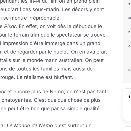
 pendant les 1h44 du film on en prend plein
T
feu d'artifices sous-marin. Les décors y sont
m se montre irréprochable.
M
de
Pixar
. En effet, on voit dès le début que le
D
sur le terrain afin que le spectateur se trouve
 l'impression d'être immergé dans un grand
G
 et de regarder par le hublot. On en avalerait
détails sur le monde marin australien. On peut
ns de toutes les familles mais aussi de
D
rouge. Le réalisme est bluffant.
xar
et encore plus de Nemo, ce n'est pas tant
s chatoyantes. C'est quelque chose de plus
m ne peut être bon que par sa simple qualité
Car
Le Monde de Nemo
c'est surtout un