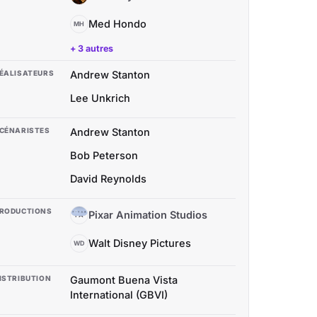
Med Hondo
MH
+ 3 autres
ÉALISATEURS
Andrew Stanton
Lee Unkrich
CÉNARISTES
Andrew Stanton
Bob Peterson
David Reynolds
RODUCTIONS
Pixar Animation Studios
PA
Walt Disney Pictures
WD
ISTRIBUTION
Gaumont Buena Vista
International (GBVI)