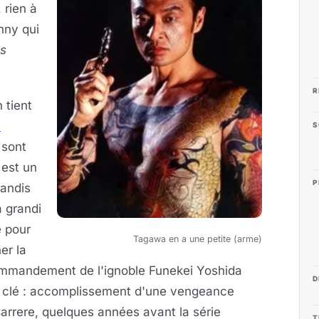
, rien à
nny qui
es
R
h tient
h
S
 sont
 est un
P
tandis
 grandi
e pour
Tagawa en a une petite (arme)
er la
 commandement de l'ignoble Funekei Yoshida
D
 clé : accomplissement d'une vengeance
arrere, quelques années avant la série
T