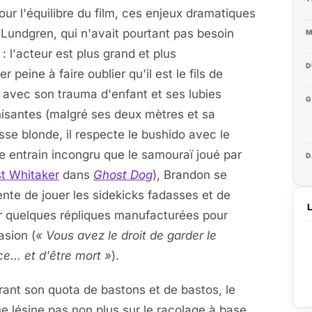
ur l'équilibre du film, ces enjeux dramatiques
Lundgren, qui n'avait pourtant pas besoin
M
 : l'acteur est plus grand et plus
D
peine à faire oublier qu'il est le fils de
ie avec son trauma
d'enfant et ses lubies
G
isantes (malgré ses deux mètres et sa
sse blonde, il respecte le bushido avec le
 entrain incongru que le samouraï joué par
D
st Whitaker
dans
Ghost Dog
), Brandon se
nte de jouer les sidekicks fadasses et de
r quelques répliques manufacturées pour
asion (
« Vous avez le droit de garder le
ce... et d'être mort »
).
rant son quota de bastons et de bastos, le
ne lésine pas non plus sur le racolage à base