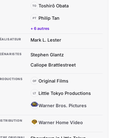
Toshirô Obata
TO
Philip Tan
PT
+ 6 autres
ÉALISATEUR
Mark L. Lester
CÉNARISTES
Stephen Glantz
Caliope Brattlestreet
RODUCTIONS
Original Films
OF
Little Tokyo Productions
LT
Warner Bros. Pictures
WB
ISTRIBUTION
Warner Home Video
WH
ITRE ORIGINAL