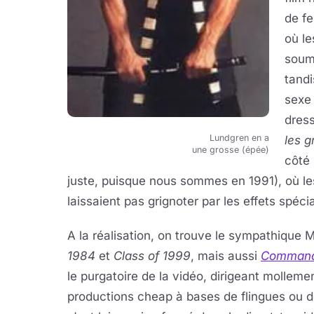
de fe
où l
soumi
tandi
sexe
dress
Lundgren en a
les g
une grosse (épée)
côté 
juste, puisque nous sommes en 1991), où les
laissaient pas grignoter par les effets spéci
A la réalisation, on trouve le sympathique M
1984
et
Class of 1999
, mais aussi
Comman
le purgatoire de la vidéo, dirigeant molle
productions cheap à bases de flingues ou 