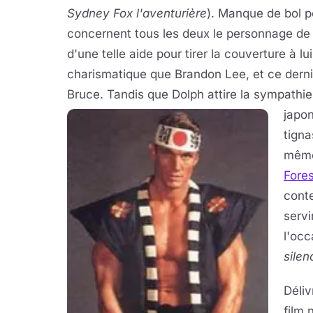
Sydney Fox l'aventurière
). Manque de bol po
concernent tous les deux le personnage de 
d'une telle aide pour tirer la couverture à lui
charismatique que Brandon Lee, et ce dernier 
Bruce. Tandis que Dolph attire la sympath
japon
tigna
même
Fore
conte
servi
l'occ
silen
Déliv
film 