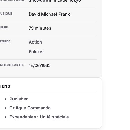
Showdown in Little Tokyo
USIQUE
David Michael Frank
URÉE
79 minutes
ENRES
Action
Policier
ATE DE SORTIE
15/06/1992
LIENS
Punisher
Critique Commando
Expendables : Unité spéciale