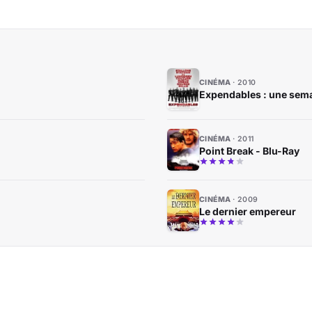
CINÉMA
2010
Expendables : une sema
CINÉMA
2011
Point Break - Blu-Ray
CINÉMA
2009
Le dernier empereur