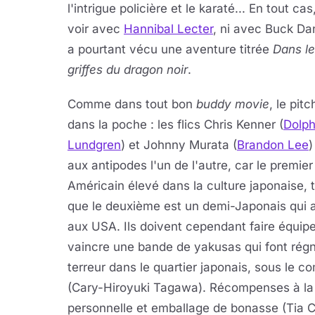
l'intrigue policière et le karaté... En tout cas
voir avec
Hannibal Lecter
, ni avec Buck Da
a pourtant vécu une aventure titrée
Dans l
griffes du dragon noir
.
Comme dans tout bon
buddy movie
, le pitc
dans la poche : les flics Chris Kenner (
Dolp
Lundgren
) et Johnny Murata (
Brandon Lee
)
aux antipodes l'un de l'autre, car le premier
Américain élevé dans la culture japonaise, 
que le deuxième est un demi-Japonais qui a
aux USA. Ils doivent cependant faire équip
vaincre une bande de yakusas qui font régn
terreur dans le quartier japonais, sous le
(Cary-Hiroyuki Tagawa). Récompenses à la
personnelle et emballage de bonasse (Tia C