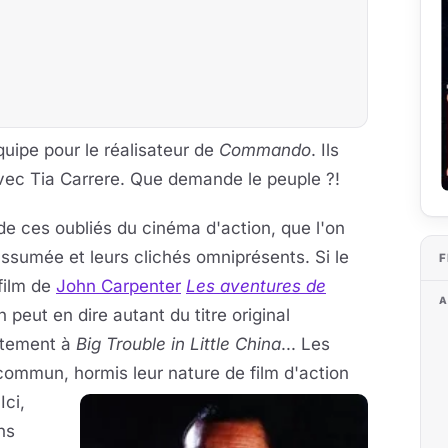
uipe pour le réalisateur de
Commando
. Ils
avec Tia Carrere. Que demande le peuple ?!
 de ces oubliés du cinéma d'action, que l'on
assumée et leurs clichés omniprésents. Si le
F
film de
John Carpenter
Les aventures de
A
n peut en dire autant du titre original
ectement à
Big Trouble in Little China
... Les
n commun,
hormis leur nature de film d'action
Ici,
ns