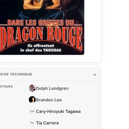
ICHE TECHNIQUE
CTEURS
Dolph Lundgren
DL
Brandon Lee
BL
Cary-Hiroyuki Tagawa
CH
Tia Carrere
TC