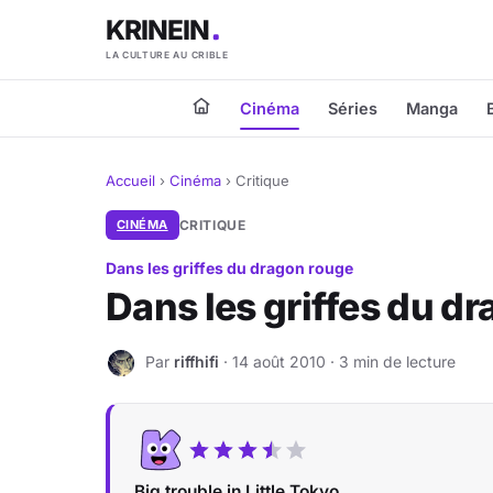
KRINEIN
LA CULTURE AU CRIBLE
Cinéma
Séries
Manga
Accueil
›
Cinéma
›
Critique
CINÉMA
CRITIQUE
Dans les griffes du dragon rouge
Dans les griffes du d
Par
riffhifi
· 14 août 2010 · 3 min de lecture
R
Big trouble in Little Tokyo