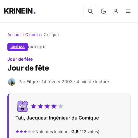
KRINEIN
Accueil
›
Cinéma
›
Critique
Cinéma
CINÉMA
CRITIQUE
Jour de fête
Séries
Jour de fête
Manga
Par
Filipe
· 14 février 2003 · 4 min de lecture
F
BD
Livres
Tati, Jacques: Ingénieur du Comique
Jeux vidéo
Note des lecteurs ·
2,8
(122 votes)
Jeux de société