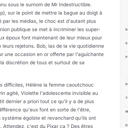
nnu sous le surnom de Mr Indestructible.
), sur le point de mettre la bague au doigt à
é par les médias, le choc est d'autant plus
inion publique se met à incriminer les super-
R
eux époux font maintenant de leur mieux pour
S
e leurs rejetons. Bob, las de la vie quotidienne
r une occasion en or offerte par l'aguichante
P
a discrétion de tous et surtout de sa
es difficiles, Hélène la femme caoutchouc
D
in agité, Violette l'adolescente invisible au
T
 dernier a priori tout ce qu'il y a de plus
ifférence qu'eux font en sorte de l'être,
M
n système égoïste et revanchard qu'ils ont
D
 Attendez, c'est du Pixar ça ? Des êtres