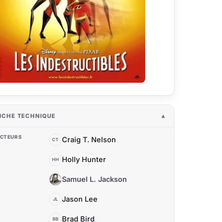
ICHE TECHNIQUE
CTEURS
Craig T. Nelson
CT
Holly Hunter
HH
Samuel L. Jackson
SL
Jason Lee
JL
Brad Bird
BB