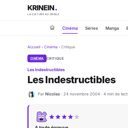
KRINEIN
LA CULTURE AU CRIBLE
Cinéma
Séries
Manga
Accueil
›
Cinéma
›
Critique
CINÉMA
CRITIQUE
Les Indestructibles
Les Indestructibles
Par
Nicolas
· 24 novembre 2004 · 4 min de lect
N
A toute épreuve