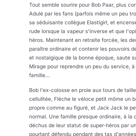
Tout semble sourire pour Bob Paar, plus co
Adulé par les fans (parfois même un peu trop
sa séduisante collègue Elastigirl, et encens
rude lorsque la vapeur s'inverse et que l'op
héros. Maintenant en retraite forcée, les d
paraître ordinaire et contenir les pouvoirs d
et nostalgique de la bonne époque, saute su
Mirage pour reprendre un peu du service, à l
famille...
Bob l'ex-colosse en proie aux tours de taill
cellulitée, Flèche le véloce petit môme un br
propre comme au figuré, et Jack Jack le petit
normal. Une famille presque ordinaire, à la d
déchus de leur statut de super-héros par u
pourtant défendu pendant des tas d'années.