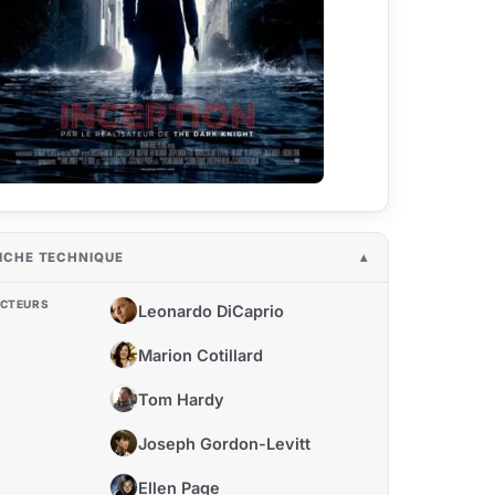
ICHE TECHNIQUE
CTEURS
Leonardo DiCaprio
LD
Marion Cotillard
MC
Tom Hardy
TH
Joseph Gordon-Levitt
JG
Ellen Page
EP