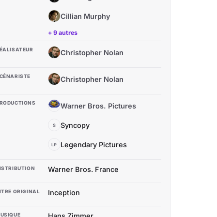
Cillian Murphy
CM
+ 9 autres
ÉALISATEUR
Christopher Nolan
CN
CÉNARISTE
Christopher Nolan
CN
RODUCTIONS
Warner Bros. Pictures
WB
Syncopy
S
Legendary Pictures
LP
ISTRIBUTION
Warner Bros. France
ITRE ORIGINAL
Inception
USIQUE
Hans Zimmer