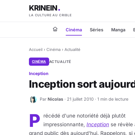
KRINEIN
LA CULTURE AU CRIBLE
Cinéma
Séries
Manga
Accueil
›
Cinéma
›
Actualité
CINÉMA
ACTUALITÉ
Inception
Inception sort aujourd
Par
Nicolas
· 21 juillet 2010 · 1 min de lecture
N
P
récédé d'une notoriété déjà plutôt
impressionnante,
Inception
se révèle
grand public dès aujourd'hui. Rappelons, si 