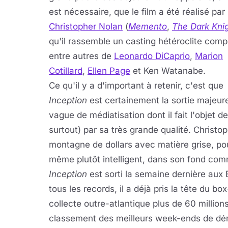
est nécessaire, que le film a été réalisé par
Christopher Nolan
(
Memento
,
The Dark Kni
qu'il rassemble un casting hétéroclite com
entre autres de
Leonardo DiCaprio
,
Marion
Cotillard
,
Ellen Page
et Ken Watanabe.
Ce qu'il y a d'important à retenir, c'est que
Inception
est certainement la sortie majeur
vague de médiatisation dont il fait l'objet 
surtout) par sa très grande qualité. Christop
montagne de dollars avec matière grise, po
même plutôt intelligent, dans son fond co
Inception
est sorti la semaine dernière aux E
tous les records, il a déjà pris la tête du bo
collecte outre-atlantique plus de 60 million
classement des meilleurs week-ends de dém