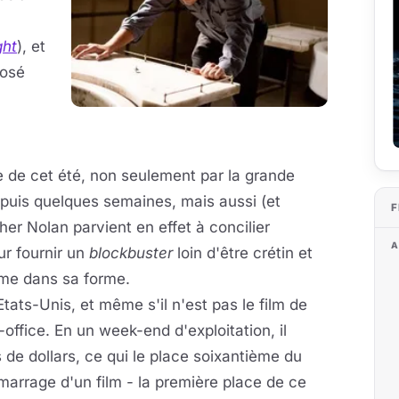
ght
), et
posé
e de cet été, non seulement par la grande
depuis quelques semaines, mais aussi (et
F
her Nolan parvient en effet à concilier
A
ur fournir un
blockbuster
loin d'être crétin et
mme dans sa forme.
tats-Unis, et même s'il n'est pas le film de
x-office. En un week-end d'exploitation, il
s de dollars, ce qui le place soixantième du
arrage d'un film - la première place de ce