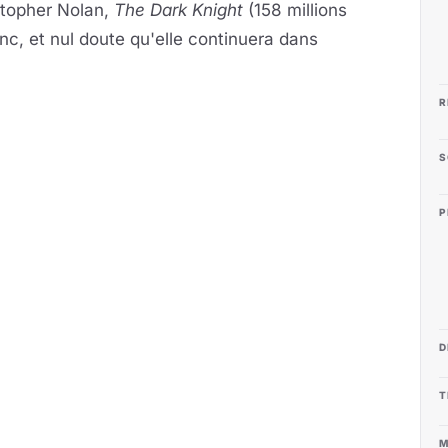
stopher Nolan,
The Dark Knight
(158 millions
nc, et nul doute qu'elle continuera dans
R
S
P
D
T
M