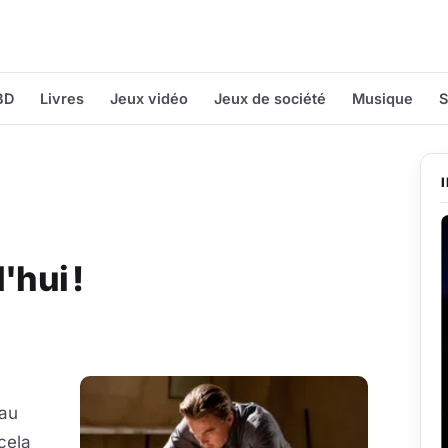
BD
Livres
Jeux vidéo
Jeux de société
Musique
S
'hui !
 au
cela