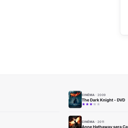
CINÉMA
2009
The Dark Knight - DVD
CINÉMA
2011
Anne Hathaway sera C