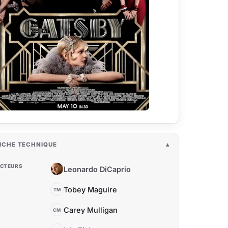
ICHE TECHNIQUE
CTEURS
Leonardo DiCaprio
LD
Tobey Maguire
TM
Carey Mulligan
CM