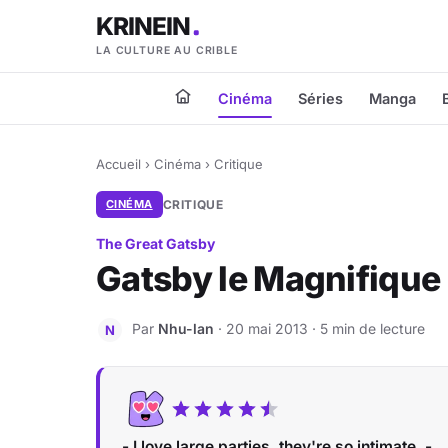
KRINEIN
LA CULTURE AU CRIBLE
Cinéma
Séries
Manga
Accueil
›
Cinéma
›
Critique
CINÉMA
CRITIQUE
The Great Gatsby
Gatsby le Magnifique
Par
Nhu-lan
· 20 mai 2013 · 5 min de lecture
N
- I love large parties, they're so intimate. -