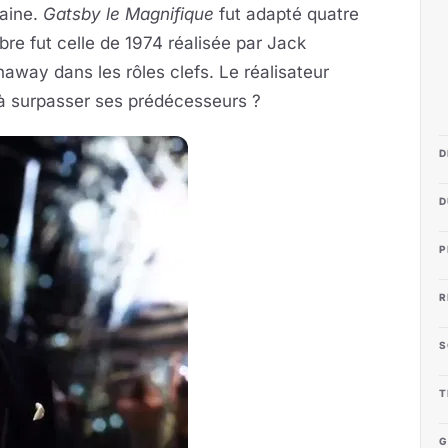
caine.
Gatsby le Magnifique
fut adapté quatre
èbre fut celle de 1974 réalisée par Jack
away dans les rôles clefs. Le réalisateur
 à surpasser ses prédécesseurs ?
D
D
P
R
S
T
G