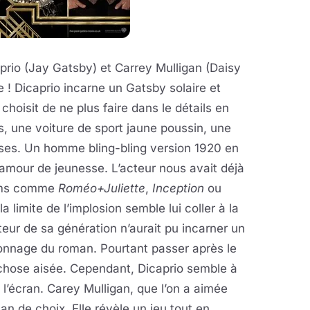
prio (Jay Gatsby) et Carrey Mulligan (Daisy
 Dicaprio incarne un Gatsby solaire et
 choisit de ne plus faire dans le détails en
, une voiture de sport jaune poussin, une
ses. Un homme bling-bling version 1920 en
 amour de jeunesse. L’acteur nous avait déjà
ilms comme
Roméo+Juliette
,
Inception
ou
 limite de l’implosion semble lui coller à la
teur de sa génération n’aurait pu incarner un
onnage du roman. Pourtant passer après le
chose aisée. Cependant, Dicaprio semble à
 l’écran. Carey Mulligan, que l’on a aimée
an de choix. Elle révèle un jeu tout en