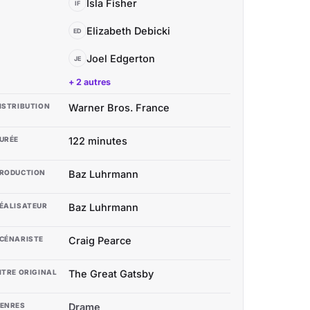
Isla Fisher
IF
Elizabeth Debicki
ED
Joel Edgerton
JE
+ 2 autres
ISTRIBUTION
Warner Bros. France
URÉE
122 minutes
RODUCTION
Baz Luhrmann
ÉALISATEUR
Baz Luhrmann
CÉNARISTE
Craig Pearce
ITRE ORIGINAL
The Great Gatsby
ENRES
Drame