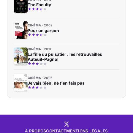
The Faculty
CINÉMA
2002
Pour un garçon
CINÉMA
2011
La fille du puisatier : les retrouvailles
Auteuil-Pagnol
CINÉMA
2006
Je vais bien, ne t'en fais pas
À PROPOS
CONTACT
MENTIONS LÉGALES