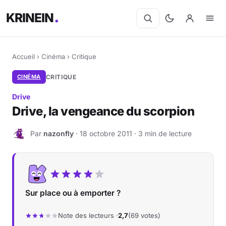
KRINEIN
Accueil
›
Cinéma
›
Critique
CINÉMA
CRITIQUE
Drive
Drive, la vengeance du scorpion
Par
nazonfly
· 18 octobre 2011 · 3 min de lecture
N
Sur place ou à emporter ?
Note des lecteurs ·
2,7
(69 votes)